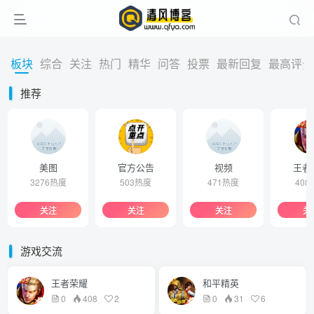
板块
综合
关注
热门
精华
问答
投票
最新回复
最高评分
推荐
美图
官方公告
视频
王者
3276热度
503热度
471热度
408
关注
关注
关注
关
游戏交流
王者荣耀
和平精英
0
408
2
0
31
6