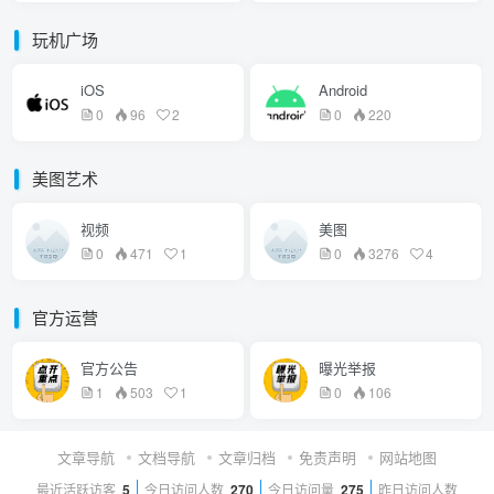
玩机广场
iOS
Android
0
96
2
0
220
美图艺术
视频
美图
0
471
1
0
3276
4
官方运营
官方公告
曝光举报
1
503
1
0
106
文章导航
文档导航
文章归档
免责声明
网站地图
最近活跃访客
5
今日访问人数
270
今日访问量
275
昨日访问人数