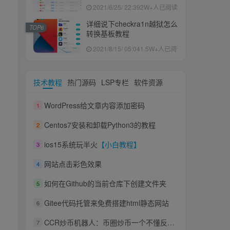
果ID下载安装教程
2021/6/25/ 22:39
2W+人已阅读
详细说下checkra1n越狱怎么
TOP6
转换基板教程
2021/8/15/ 05:04
1.5W+人已阅读
技术教程
热门源码
LSP专栏
软件资源
WordPress给文章内容添加密码
1
Centos7安装和卸载Python3的教程
2
ios15系统玩半火
【小白教程】
3
网站点击彩色效果
4
如何在Github的当前仓库下创建文件夹
5
Gitee代码托管来免费搭建html静态网站
6
CCR炒币机器人：币圈炒币一个不懂反思的韭菜如何翻身？
7