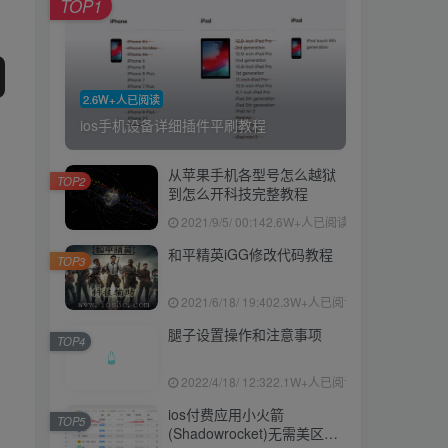
TOP1
2.6W+人已阅读
ios手机设备详细插件平刷教程
从苹果手机各型号怎么越狱
TOP2
到怎么开科技完整教程
2021/9/5/ 00:14
2.6W+人已阅读
和平精英iGG修改代码教程
TOP3
2021/6/18/ 19:40
2.3W+人已阅读
腿子设置操作和注意事项
TOP4
2022/4/18/ 12:32
2.1W+人已阅读
ios付费应用小火箭
TOP5
(Shadowrocket)无需美区苹