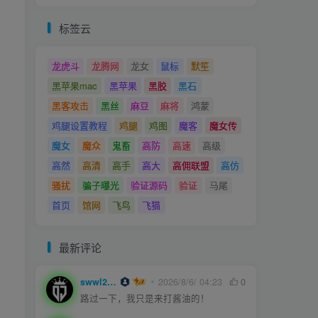
标签云
龙虎斗
龙腾网
龙女
鼠标
默笙
黑苹果mac
黑苹果
黑胶
黑石
黑客攻击
黑丝
麻豆
麻将
鸿蒙
鸡腿设置教程
鸡腿
鸡图
魔客
魔女传
魔女
魔众
鬼畜
高防
高速
高级
高然
高清
高手
高大
高佣联盟
高仿
骚扰
骗子曝光
验证源码
验证
马尾
首页
馆网
飞鸟
飞猫
最新评论
swwl2457
2026/8/6/ 04:23
0
路过一下，我只是来打酱油的！