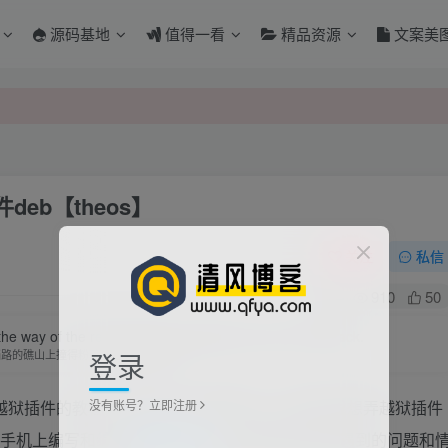
源码基地
值得一看
精品资源
文案美
件deb
【theos】
关注
私信
0
910
50
 way of the reef hill, also not willing to take a step back.
登录
挡路的礁山上撞得粉碎，也不肯后退一步
没有账号？立即注册
写越狱插件的教程，有时间以为没有MAC，但是又很想弄越狱插件
ne手机上编写和编译
越狱插件deb
. 并且把这过程中遇到的问题和