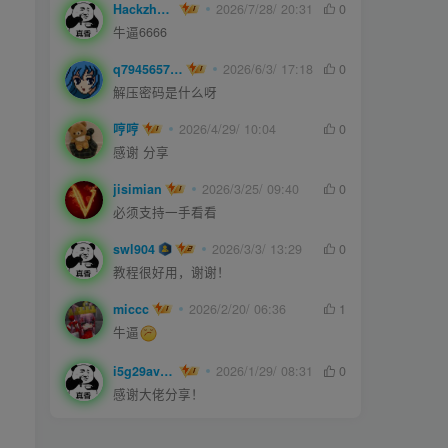
Hackzheng
2026/7/28/ 20:31
0
牛逼6666
q794565750
2026/6/3/ 17:18
0
解压密码是什么呀
哼哼
2026/4/29/ 10:04
0
感谢 分享
jisimian
2026/3/25/ 09:40
0
必须支持一手看看
swl904
2026/3/3/ 13:29
0
教程很好用，谢谢！
miccc
2026/2/20/ 06:36
1
牛逼
i5g29ave0m
2026/1/29/ 08:31
0
感谢大佬分享！