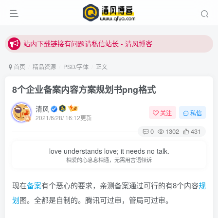
站内下载链接有问题请私信站长 - 清风博客
本站正式开启推广，具体查看个人中心。
站内下载链接有问题请私信站长 - 清风博客
首页
精品资源
PSD/字体
正文
8个企业备案内容方案规划书png格式
清风
关注
私信
2021/6/28/ 16:12更新
0
1302
431
登录
love understands love; it needs no talk.
相爱的心息息相通，无需用言语倾诉
没有账号？立即注册
现在
备案
有个恶心的要求，亲测备案通过可行的有8个内容
规
用户名或邮箱
划
图。全都是自制的。腾讯可过审，管局可过审。
登录密码