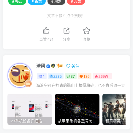
# 格式
# 备案
# 规划
# 方案
文章不错？点个赞呗！
点赞
431
分享
收藏
清风
关注
1
2235
37
135
269W+
海浪宁可在挡路的礁山上撞得粉碎，也不肯后退一步
ios手机设备详细插件平刷教程
从苹果手机各型号怎么越狱到怎么开科技完整教程