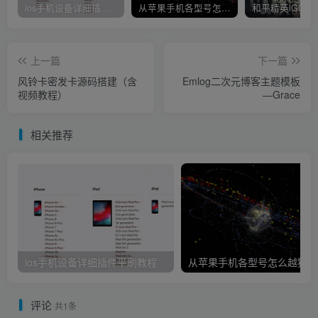
ios手机设备详细插件平刷教程
从苹果手机各型号怎么越狱到怎么开科技完整教程
上一篇
下一篇
风铃卡密发卡源码搭建（含
Emlog二次元博客主题模板
视频教程）
—Grace
相关推荐
ios手机设备详细插件平刷教程
从
评论
共1条