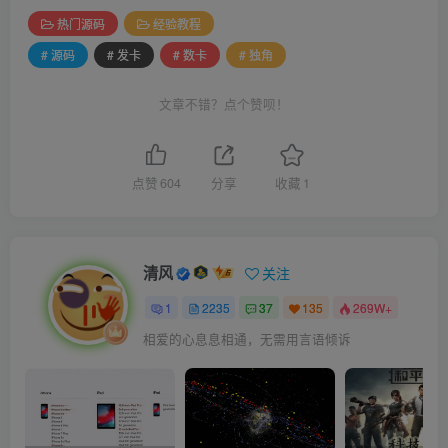
热门源码
经验教程
# 源码
# 发卡
# 数卡
# 独角
文章不错？点个赞呗！
点赞
604
分享
收藏
1
清风
关注
1
2235
37
135
269W+
相爱的心息息相通，无需用言语倾诉