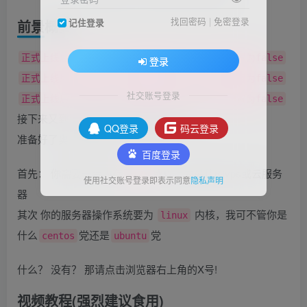
找回密码
|
免密登录
记住登录
前景概要
正式上线后一定要将.env配置里面的APP_DEBUG设置为false
登录
正式上线后一定要将.env配置里面的APP_DEBUG设置为false
社交账号登录
正式上线后一定要将.env配置里面的APP_DEBUG设置为false
接下来又到了最无脑的宝塔安装时间！
QQ登录
码云登录
准备好了奥，奥利给！
百度登录
首先： 你需要一台内存
或以上为最佳的vps或云服务
512M
使用社交账号登录即表示同意
隐私声明
器
其次 你的服务器操作系统要为
内核，我可不管你是
linux
什么
党还是
党
centos
ubuntu
什么？ 没有？ 那请点击浏览器右上角的X号!
视频教程(强烈建议食用)