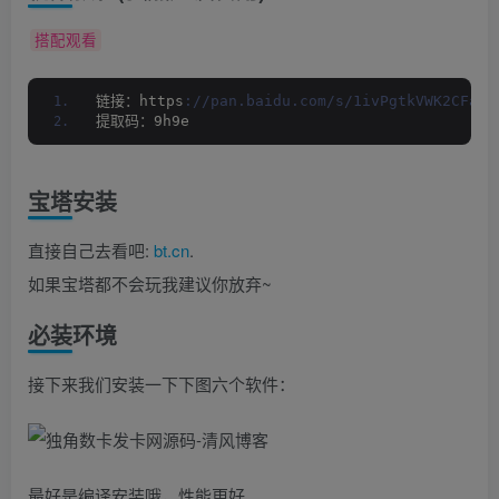
搭配观看
链接：https
://pan.baidu.com/s/1ivPgtkVWK2CFaPv
提取码：9h9e
宝塔安装
直接自己去看吧:
bt.cn
.
如果宝塔都不会玩我建议你放弃~
必装环境
接下来我们安装一下下图六个软件：
最好是编译安装哦，性能更好。