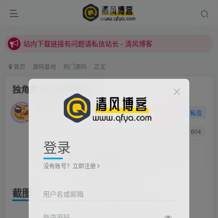
站内下载链接有问题请私信站长 - 清风博客
本站正式开启推广，具体查看个人中心。
站内下载链接有问题请私信站长 - 清风博客
首页
源码基地
热门源码
正文
独角数卡发卡网源码
清风
关注
私信
2022/3/13/ 16:12更新
1
3644
604
登录
Whatever I believed, I did; and whatever I did, I did with
my whole heart and mind.
没有账号？立即注册
凡是我相信的，我都做了；凡是我做了的事，都是全身心地投入去做的
截图
用户名或邮箱
登录密码