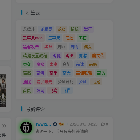
标签云
龙虎斗
龙腾网
龙女
鼠标
默笙
黑苹果mac
黑苹果
黑胶
黑石
黑客攻击
黑丝
麻豆
麻将
鸿蒙
鸡腿设置教程
鸡腿
鸡图
魔客
魔女传
魔女
魔众
鬼畜
高防
高速
高级
高然
高清
高手
高大
高佣联盟
高仿
骚扰
骗子曝光
验证源码
验证
马尾
首页
馆网
飞鸟
飞猫
和平精英iGG修改代码教程
腿子设置操作和注意事项
ios付费应用小火箭(Shadowrocket)无需美区苹果ID下载安装教程
最新评论
swwl2457
2026/8/6/ 04:23
0
篇
路过一下，我只是来打酱油的！
文件