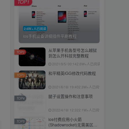
TOP1
2.6W+人已阅读
ios手机设备详细插件平刷教程
从苹果手机各型号怎么越狱
TOP2
到怎么开科技完整教程
2021/9/5/ 00:14
2.6W+人已阅读
和平精英iGG修改代码教程
TOP3
2021/6/18/ 19:40
2.3W+人已阅读
腿子设置操作和注意事项
TOP4
2022/4/18/ 12:32
2.1W+人已阅读
ios付费应用小火箭
TOP5
(Shadowrocket)无需美区苹