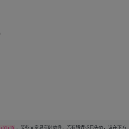
本！
，某些文章具有时效性，若有错误或已失效，请在下方
0:51:45