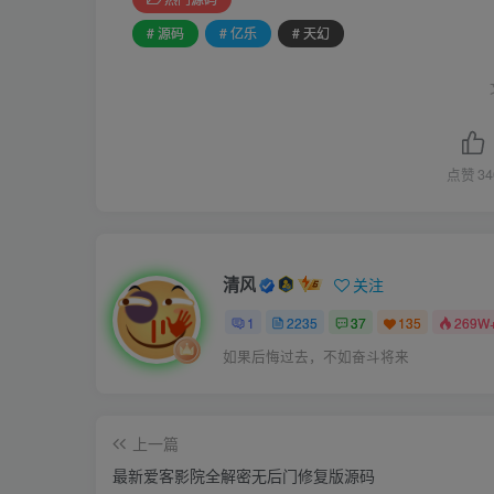
# 源码
# 亿乐
# 天幻
点赞
34
清风
关注
1
2235
37
135
269W
如果后悔过去，不如奋斗将来
上一篇
最新爱客影院全解密无后门修复版源码