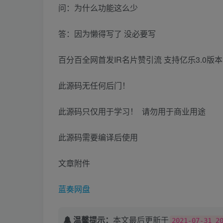
问：为什么功能这么少
答：因为懒得写了 没必要写
百分百全网首发IR名片赞引流 支持亿乐3.0版
此源码无任何后门！
此源码只仅用于学习！ 请勿用于商业用途
此源码需要编译后使用
文章附件
蓝奏网盘
温馨提示：
本文最后更新于
2021-07-31 2