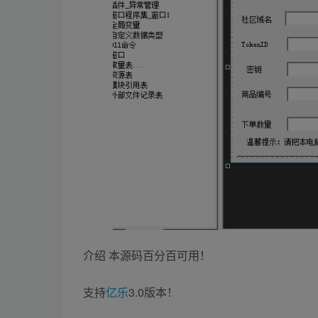
介绍 本源码百分百可用！
支持
亿乐
3.0版本！