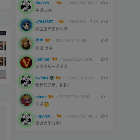
Hackzheng
2026/7/28/ 20:31
0
牛逼6666
q794565750
2026/6/3/ 17:18
0
解压密码是什么呀
哼哼
2026/4/29/ 10:04
0
感谢 分享
jisimian
2026/3/25/ 09:40
0
必须支持一手看看
久草cms影院,上传即用的x站影视系统
joe模板撰写新文章短代码
swl904
2026/3/3/ 13:29
0
教程很好用，谢谢！
miccc
2026/2/20/ 06:36
1
牛逼
i5g29ave0m
2026/1/29/ 08:31
0
感谢大佬分享！