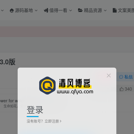
源码基地
值得一看
精品资源
文案美
.0版
关注
私信
0
93
340
lower for which love is the honey.
登录
生命如花，爱情是蜜
没有账号？立即注册