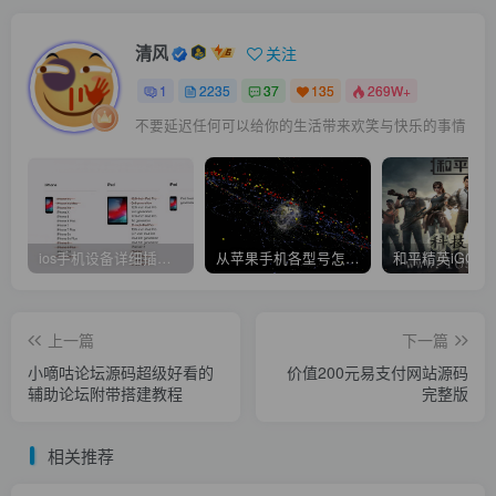
清风
关注
1
2235
37
135
269W+
不要延迟任何可以给你的生活带来欢笑与快乐的事情
ios手机设备详细插件平刷教程
从苹果手机各型号怎么越狱到怎么开科技完整教程
上一篇
下一篇
小嘀咕论坛源码超级好看的
价值200元易支付网站源码
辅助论坛附带搭建教程
完整版
相关推荐