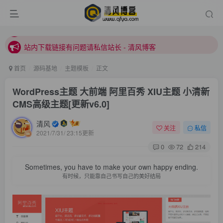
站内下载链接有问题请私信站长 - 清风博客
本站正式开启推广，具体查看个人中心。
站内下载链接有问题请私信站长 - 清风博客
首页
源码基地
主题模板
正文
WordPress主题 大前端 阿里百秀 XIU主题 小清新
CMS高级主题[更新v6.0]
清风
关注
私信
2021/7/31/ 23:15更新
登录
0
72
214
Sometimes, you have to make your own happy ending.
没有账号？立即注册
有时候，只能靠自己书写自己的美好结局
用户名或邮箱
登录密码