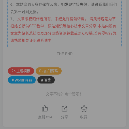
6、本站资源大多存储在云盘，如发现链接失效，请联系我们我们
会第一时间更新。
7、
文章版权归作者所有，未经允许请勿转载。 清风博客是为草
根站长提供SEO教学、建站知识等核心技术文章分享,本站内所有
文章为站长总结以及部分网络资源转载或网友投稿,若有侵权行为,
请携带相关证明联系博主
THE END
主题模板
热门源码
# WordPress
# 百秀
文章不错？点个赞呗！
点赞
214
分享
收藏