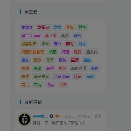
标签云
龙虎斗
龙腾网
龙女
鼠标
默笙
黑苹果mac
黑苹果
黑胶
黑石
黑客攻击
黑丝
麻豆
麻将
鸿蒙
鸡腿设置教程
鸡腿
鸡图
魔客
魔女传
魔女
魔众
鬼畜
高防
高速
高级
高然
高清
高手
高大
高佣联盟
高仿
骚扰
骗子曝光
验证源码
验证
马尾
首页
馆网
飞鸟
飞猫
最新评论
swwl2457
2026/8/6/ 04:23
0
路过一下，我只是来打酱油的！