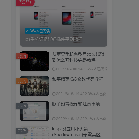
TOP1
2.6W+人已阅读
ios手机设备详细插件平刷教程
从苹果手机各型号怎么越狱
TOP2
到怎么开科技完整教程
2021/9/5/ 00:14
2.6W+人已阅读
和平精英iGG修改代码教程
TOP3
2021/6/18/ 19:40
2.3W+人已阅读
腿子设置操作和注意事项
TOP4
2022/4/18/ 12:32
2.1W+人已阅读
ios付费应用小火箭
TOP5
(Shadowrocket)无需美区苹