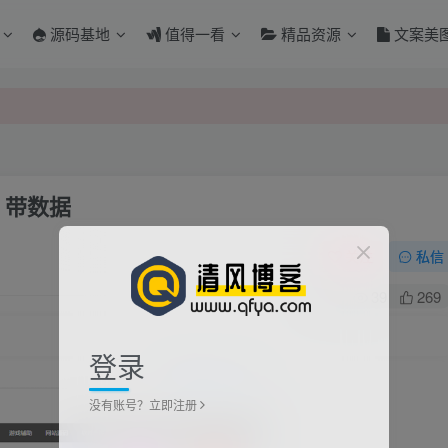
源码基地
值得一看
精品资源
文案美
 带数据
关注
私信
0
39
269
登录
没有账号？立即注册