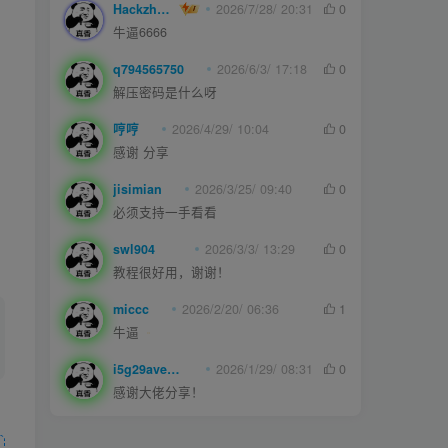
Hackzheng
2026/7/28/ 20:31
0
牛逼6666
q794565750
2026/6/3/ 17:18
0
解压密码是什么呀
哼哼
2026/4/29/ 10:04
0
感谢 分享
jisimian
2026/3/25/ 09:40
0
必须支持一手看看
swl904
2026/3/3/ 13:29
0
教程很好用，谢谢！
miccc
2026/2/20/ 06:36
1
牛逼
i5g29ave0m
2026/1/29/ 08:31
0
感谢大佬分享！