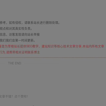
与参考，如有侵权，请联系站长进行删除处理。
其观点和对其真实性负责。
关信息，访客发现请向站长举报
系我们我们会第一时间更新。
客是为草根站长提供SEO教学、建站知识等核心技术文章分享,本站内所有文章
行为,请携带相关证明联系博主
THE END
文章不错？点个赞呗！