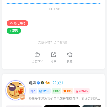
THE END
热门源码
# 源码
文章不错？点个赞呗！
点赞
336
分享
收藏
清风
关注
1
2235
37
135
269W+
骄傲多半涉及我们自己怎样看待自己，而虚荣则涉及我们想别人怎样看我们