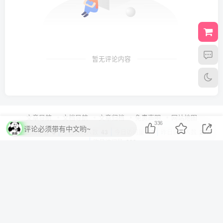
暂无评论内容
文章导航
文档导航
文章归档
免责声明
网站地图
336
评论必须带有中文哟~
最近活跃访客
0
今日访问人数
43
今日访问量
43
昨日访问人数
287
昨日访问量
292
Copyright © 2022 ·
清风博客
·
琼ICP备2022007376号-1