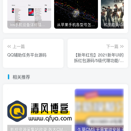
ios手机设备详细插件平刷教程
从苹果手机各型号怎么越狱到怎么开科技完整教程
上一篇
下一篇
QQ辅助任务平台源码
【新年红包】2021新年UI的
拆红包源码/5级代理功能/会
员中心充值接口完善
相关推荐
影视资源采集站收录 各大CMS采集资源站网址合集
久草CMS 无需繁琐安