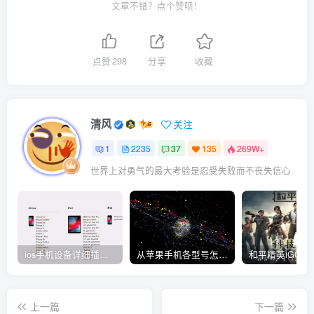
文章不错？点个赞呗！
点赞
298
分享
收藏
清风
关注
1
2235
37
135
269W+
世界上对勇气的最大考验是忍受失败而不丧失信心
ios手机设备详细插件平刷教程
从苹果手机各型号怎么越狱到怎么开科技完整教程
上一篇
下一篇