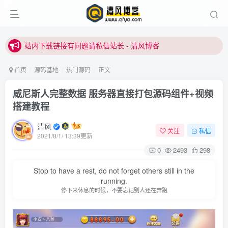
站内下载链接有问题请私信站长 - 清风博客
本站正式开启推广，具体查看个人中心。
站内下载链接有问题请私信站长 - 清风博客
首页
源码基地
热门源码
正文
威尼斯人完整数据 服务器直接打包源码组件+视频
搭建教程
清风
关注
私信
2021/8/1/ 13:39更新
登录
0
2493
298
Stop to have a rest, do not forget others still in the
没有账号？立即注册
running.
停下来休息的时候，不要忘记别人还在奔跑
用户名或邮箱
登录密码