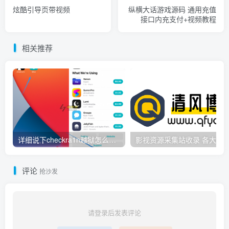
炫酷引导页带视频
纵横大话游戏源码 通用充值
接口内充支付+视频教程
相关推荐
详细说下checkra1n越狱怎么转换基板教程
影视资源采
评论
抢沙发
请登录后发表评论