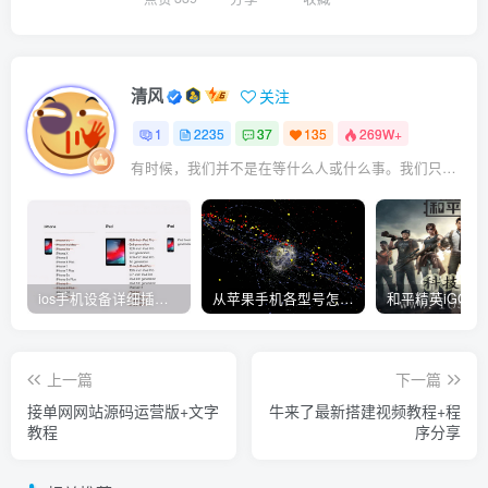
清风
关注
1
2235
37
135
269W+
有时候，我们并不是在等什么人或什么事。我们只是在静待岁月改变自己
ios手机设备详细插件平刷教程
从苹果手机各型号怎么越狱到怎么开科技完整教程
上一篇
下一篇
接单网网站源码运营版+文字
牛来了最新搭建视频教程+程
教程
序分享