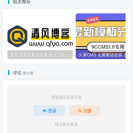
相关推荐
影视资源采集站收录 各大CMS采集资源站网址合集
久草CMS 无需繁琐安
评论
抢沙发
请登录后发表评论
登录
注册
社交账号登录