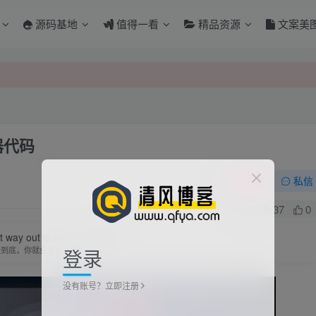
源码基地
值得一看
精品资源
文案美
器代码
关注
私信
0
37
0
 way out is always through.
登录
走到底，你就会发现那个最佳出口
没有账号？立即注册