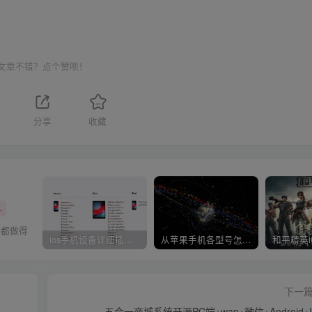
文章不错？点个赞呗！
分享
收藏
+
天都做得
ios手机设备详细插件平刷教程
从苹果手机各型号怎么越狱到怎么开科技完整教程
下一
五合一商城系统开源PC端+wap+微信+Android+I