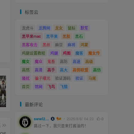
标签云
龙虎斗
龙腾网
龙女
鼠标
默笙
黑苹果mac
黑苹果
黑胶
黑石
黑客攻击
黑丝
麻豆
麻将
鸿蒙
鸡腿设置教程
鸡腿
鸡图
魔客
魔女传
魔女
魔众
鬼畜
高防
高速
高级
高然
高清
高手
高大
高佣联盟
高仿
骚扰
骗子曝光
验证源码
验证
马尾
首页
馆网
飞鸟
飞猫
和平精英iGG修改代码教程
腿子设置操作和注意事项
ios付费应用小火箭(Shadowrocket)无需美区苹果ID下载安装教程
最新评论
swwl2457
2026/8/6/ 04:23
0
篇
路过一下，我只是来打酱油的！
OS