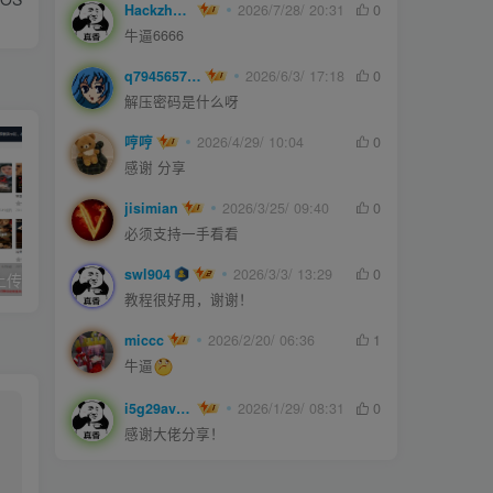
Hackzheng
2026/7/28/ 20:31
0
牛逼6666
q794565750
2026/6/3/ 17:18
0
解压密码是什么呀
哼哼
2026/4/29/ 10:04
0
感谢 分享
jisimian
2026/3/25/ 09:40
0
必须支持一手看看
swl904
2026/3/3/ 13:29
0
久草cms影院,上传即用的x站影视系统
joe模板撰写新文章短代码
教程很好用，谢谢！
miccc
2026/2/20/ 06:36
1
牛逼
i5g29ave0m
2026/1/29/ 08:31
0
感谢大佬分享！