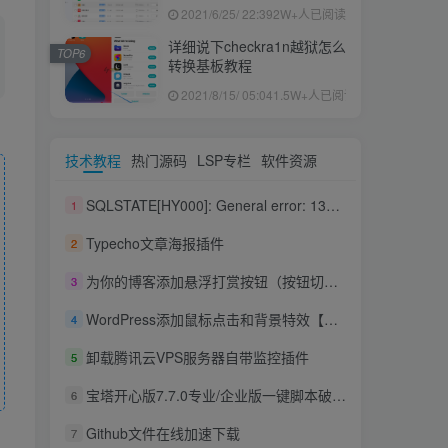
果ID下载安装教程
2021/6/25/ 22:39
2W+人已阅读
详细说下checkra1n越狱怎么
TOP6
转换基板教程
2021/8/15/ 05:04
1.5W+人已阅读
技术教程
热门源码
LSP专栏
软件资源
SQLSTATE[HY000]: General error: 1364 Field ‘post_excerpt’ doesn’t have a default value 解决办法
1
Typecho文章海报插件
2
为你的博客添加悬浮打赏按钮（按钮切换）
3
WordPress添加鼠标点击和背景特效【美化】
4
卸载腾讯云VPS服务器自带监控插件
5
宝塔开心版7.7.0专业/企业版一键脚本破解版（长期更新）
6
Github文件在线加速下载
7