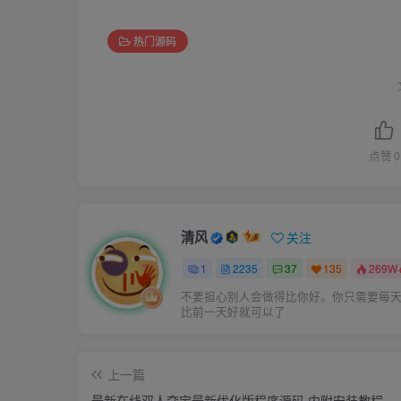
热门源码
点赞
0
清风
关注
1
2235
37
135
269W
不要担心别人会做得比你好。你只需要每
比前一天好就可以了
上一篇
最新在线双人夺宝最新优化版程序源码 内附安装教程