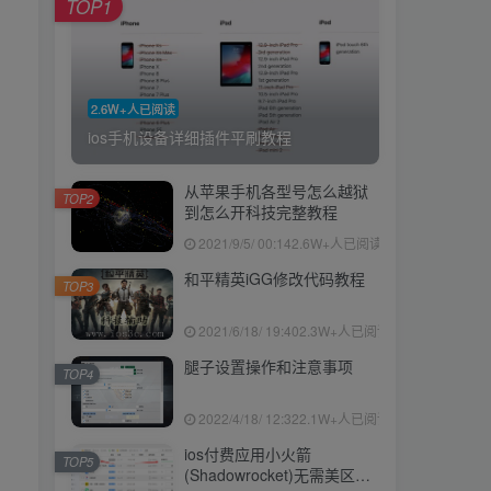
TOP1
2.6W+人已阅读
ios手机设备详细插件平刷教程
从苹果手机各型号怎么越狱
TOP2
到怎么开科技完整教程
2021/9/5/ 00:14
2.6W+人已阅读
和平精英iGG修改代码教程
TOP3
2021/6/18/ 19:40
2.3W+人已阅读
腿子设置操作和注意事项
TOP4
2022/4/18/ 12:32
2.1W+人已阅读
ios付费应用小火箭
TOP5
(Shadowrocket)无需美区苹