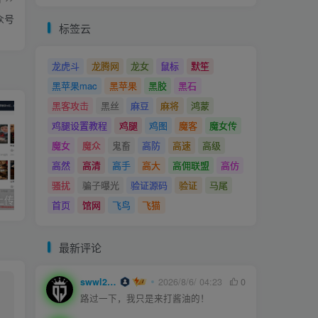
众号
标签云
龙虎斗
龙腾网
龙女
鼠标
默笙
黑苹果mac
黑苹果
黑胶
黑石
黑客攻击
黑丝
麻豆
麻将
鸿蒙
鸡腿设置教程
鸡腿
鸡图
魔客
魔女传
魔女
魔众
鬼畜
高防
高速
高级
高然
高清
高手
高大
高佣联盟
高仿
骚扰
骗子曝光
验证源码
验证
马尾
久草cms影院,上传即用的x站影视系统
joe模板撰写新文章短代码
首页
馆网
飞鸟
飞猫
最新评论
swwl2457
2026/8/6/ 04:23
0
路过一下，我只是来打酱油的！