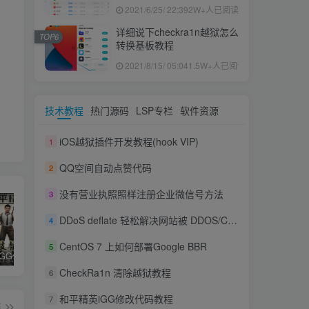
果ID下载安装教程
2021/6/25/ 22:39
2W+人已阅读
详细说下checkra1n越狱怎么
TOP6
转换基板教程
2021/8/15/ 05:04
1.5W+人已阅读
技术教程
热门源码
LSP专栏
软件资源
iOS越狱插件开发教程(hook VIP)
1
QQ空间自动点赞代码
2
没有营业执照照样注册企业微信号方法
3
DDoS deflate 轻松解决网站被 DDOS/CC 攻击
4
CentOS 7 上如何部署Google BBR
5
和平精英iGG修改代码教程
腿子设置操作和注意事项
ios付费应用小火箭(Shadowrocket)无需美区苹果ID下载安装教程
CheckRa1n 清除越狱教程
6
和平精英iGG修改代码教程
7
篇