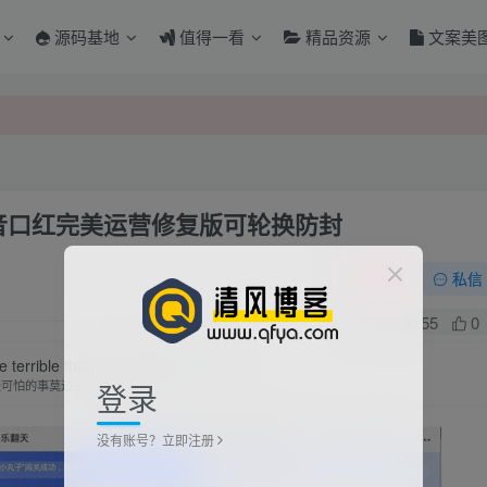
源码基地
值得一看
精品资源
文案美
抖音口红完美运营修复版可轮换防封
关注
私信
1
55
0
 terrible than ignorance in action.
登录
最可怕的事莫过于无知而行动
没有账号？立即注册