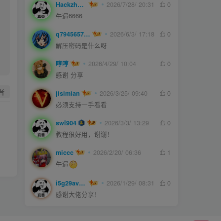
Hackzheng
2026/7/28/ 20:31
0
牛逼6666
q794565750
2026/6/3/ 17:18
0
解压密码是什么呀
哼哼
2026/4/29/ 10:04
0
感谢 分享
者
jisimian
2026/3/25/ 09:40
0
必须支持一手看看
swl904
2026/3/3/ 13:29
0
教程很好用，谢谢！
miccc
2026/2/20/ 06:36
1
牛逼
i5g29ave0m
2026/1/29/ 08:31
0
感谢大佬分享！