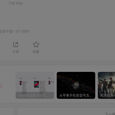
THE END
文章不错？点个赞呗！
分享
收藏
+
ios手机设备详细插件平刷教程
从苹果手机各型号怎么越狱到怎么开科技完整教程
下一