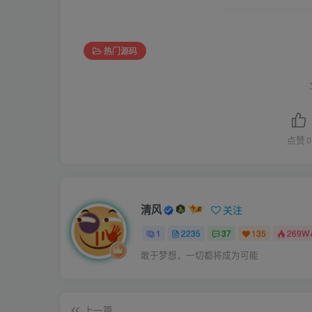
热门源码
点赞
0
清风
关注
1
2235
37
135
269W
敢于梦想，一切都将成为可能
上一篇