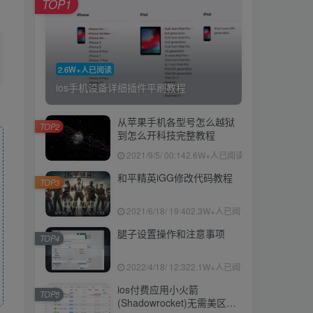
TOP1
2.6W+人已阅读
ios手机设备详细插件平刷教程
从苹果手机各型号怎么越狱
TOP2
到怎么开科技完整教程
2021/9/5/ 00:14
2.6W+人已阅读
和平精英iGG修改代码教程
TOP3
2021/6/18/ 19:40
2.3W+人已阅读
腿子设置操作和注意事项
TOP4
2022/4/18/ 12:32
2.1W+人已阅读
ios付费应用小火箭
TOP5
(Shadowrocket)无需美区苹