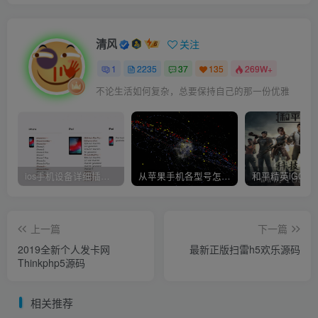
清风
关注
1
2235
37
135
269W+
不论生活如何复杂，总要保持自己的那一份优雅
ios手机设备详细插件平刷教程
从苹果手机各型号怎么越狱到怎么开科技完整教程
上一篇
下一篇
2019全新个人发卡网
最新正版扫雷h5欢乐源码
Thinkphp5源码
相关推荐