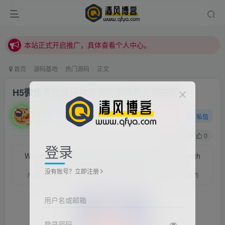
本站正式开启推广，具体查看个人中心。
站内下载链接有问题请私信站长 - 清风博客
本站正式开启推广，具体查看个人中心。
站内下载链接有问题请私信站长 - 清风博客
首页
源码基地
热门源码
正文
H5微信奔驰宝马转盘游戏源码后台可控制
清风
关注
私信
2021/7/14/ 12:29更新
0
130
0
登录
Whatever I believed, I did; and whatever I did, I did with
my whole heart and mind.
没有账号？立即注册
凡是我相信的，我都做了；凡是我做了的事，都是全身心地投入去做的
用户名或邮箱
登录密码