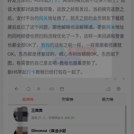
该大家都对这款有印象，这款之前有发过，当初搞完这款之
找回密码
|
免密登录
记住登录
后，支付平台的
网关
地址换了，前天之前的会员朋友下载搭
登录
建后反应了这个问题，跟他解释也没解释通。更新
网关
地址
的同时顺便也把扫码流程优化了一下，这样一来回调和登录
社交账号登录
也都全部OK了，
教程
的话和之前一样，一样是跟着搭建就
OK。东西都是修复过的，细心点别出错就OK。东西如下
QQ登录
码云登录
图，有需要的自己拿去吧~教程也跟着更新了。
百度登录
新H5早起
打卡
教程已经打包在一起了。
使用社交账号登录即表示同意
隐私声明