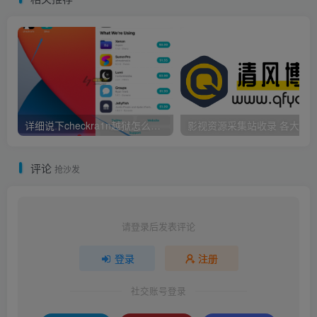
详细说下checkra1n越狱怎么转换基板教程
影视资源采
评论
抢沙发
请登录后发表评论
登录
注册
社交账号登录