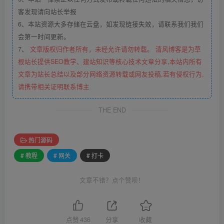
客发现请向站长举报
6、本站资源大多存储在云盘，如发现链接失效，请联系我们我们
会第一时间更新。
7、
文章版权归作者所有，未经允许请勿转载。 清风博客是为草
根站长提供SEO教学、建站知识等核心技术文章分享,本站内所有
文章为站长总结以及部分网络资源转载或网友投稿,若有侵权行为,
请携带相关证明联系博主
THE END
热门源码
# 教程
# 网关
# 打卡
文章不错？点个赞呗！
点赞
436
分享
收藏