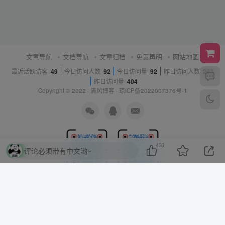
文章导航
文档导航
文章归档
免责声明
网站地图
最近活跃访客
49
今日访问人数
92
今日访问量
92
昨日访问人数
283
昨日访问量
404
Copyright © 2022 ·
清风博客
·
琼ICP备2022007376号-1
436
评论必须带有中文哟~
源码交流群
游戏科技群