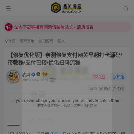
站内下载链接有问题请私信站长 - 清风博客
本站正式开启推广，具体查看个人中心。
站内下载链接有问题请私信站长 - 清风博客
首页
源码基地
热门源码
正文
【修复优化版】亲测修复支付网关早起打卡源码/
带教程/支付已接/优化扫码流程
清风
关注
私信
2021/7/23/ 19:10更新
登录
0
954
436
If you never chase your dream, you will never catch them.
没有账号？立即注册
若不去追逐梦想，你将永远无法抓住梦想
用户名或邮箱
登录密码
好友分享的，H5早起
打卡
，具体的模式就不过多介绍了，应