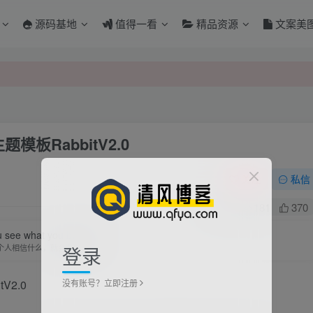
源码基地
值得一看
精品资源
文案美
模板RabbitV2.0
关注
私信
1
181
370
 see what you believe.
登录
个人相信什么，就会看见什么
没有账号？立即注册
V2.0