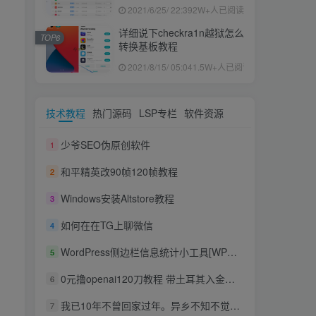
果ID下载安装教程
2021/6/25/ 22:39
2W+人已阅读
详细说下checkra1n越狱怎么
TOP6
转换基板教程
2021/8/15/ 05:04
1.5W+人已阅读
技术教程
热门源码
LSP专栏
软件资源
少爷SEO伪原创软件
1
和平精英改90帧120帧教程
2
Windows安装Altstore教程
3
如何在在TG上聊微信
4
WordPress侧边栏信息统计小工具[WP小工具]
5
0元撸openai120刀教程 带土耳其入金方法
6
我已10年不曾回家过年。异乡不知不觉成了自己的家
7