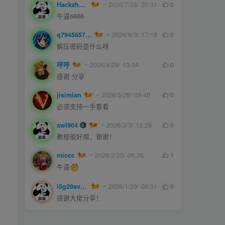
Hackzheng
2026/7/28/ 20:31
0
牛逼6666
q794565750
2026/6/3/ 17:18
0
解压密码是什么呀
哼哼
2026/4/29/ 10:04
0
感谢 分享
jisimian
2026/3/25/ 09:40
0
必须支持一手看看
swl904
2026/3/3/ 13:29
0
教程很好用，谢谢！
miccc
2026/2/20/ 06:36
1
牛逼
i5g29ave0m
2026/1/29/ 08:31
0
感谢大佬分享！