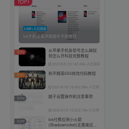
TOP1
2.6W+人已阅读
ios手机设备详细插件平刷教程
从苹果手机各型号怎么越狱
TOP2
到怎么开科技完整教程
2021/9/5/ 00:14
2.6W+人已阅读
和平精英iGG修改代码教程
TOP3
2021/6/18/ 19:40
2.3W+人已阅读
腿子设置操作和注意事项
TOP4
2022/4/18/ 12:32
2.1W+人已阅读
ios付费应用小火箭
TOP5
(Shadowrocket)无需美区苹