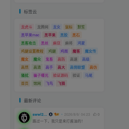
标签云
龙虎斗
龙腾网
龙女
鼠标
默笙
黑苹果mac
黑苹果
黑胶
黑石
黑客攻击
黑丝
麻豆
麻将
鸿蒙
鸡腿设置教程
鸡腿
鸡图
魔客
魔女传
魔女
魔众
鬼畜
高防
高速
高级
高然
高清
高手
高大
高佣联盟
高仿
骚扰
骗子曝光
验证源码
验证
马尾
首页
馆网
飞鸟
飞猫
最新评论
swwl2457
2026/8/6/ 04:23
0
路过一下，我只是来打酱油的！