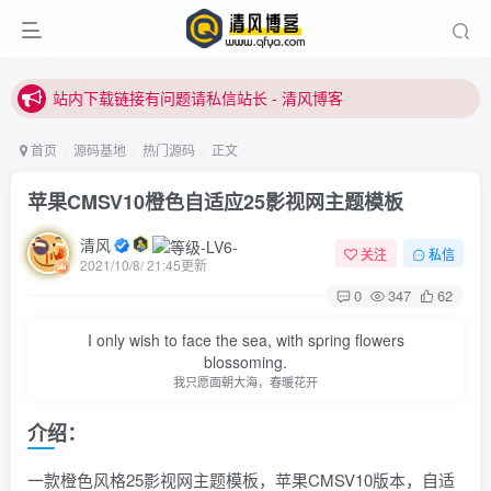
站内下载链接有问题请私信站长 - 清风博客
本站正式开启推广，具体查看个人中心。
站内下载链接有问题请私信站长 - 清风博客
首页
源码基地
热门源码
正文
苹果CMSV10橙色自适应25影视网主题模板
清风
关注
私信
2021/10/8/ 21:45更新
0
347
62
登录
I only wish to face the sea, with spring flowers
blossoming.
没有账号？立即注册
我只愿面朝大海，春暖花开
介绍：
用户名或邮箱
一款橙色风格25影视网主题模板，苹果CMSV10版本，自适
登录密码