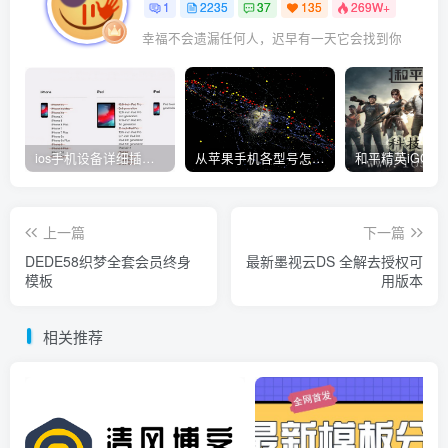
1
2235
37
135
269W+
幸福不会遗漏任何人，迟早有一天它会找到你
ios手机设备详细插件平刷教程
从苹果手机各型号怎么越狱到怎么开科技完整教程
上一篇
下一篇
DEDE58织梦全套会员终身
最新墨视云DS 全解去授权可
模板
用版本
相关推荐