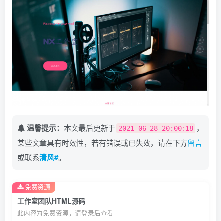
找回密码
|
免密登录
记住登录
登录
社交账号登录
QQ登录
码云登录
百度登录
使用社交账号登录即表示同意
隐私声明
温馨提示：
本文最后更新于
，
2021-06-28 20:00:18
某些文章具有时效性，若有错误或已失效，请在下方
留言
或联系
清风#
。
免费资源
工作室团队HTML源码
此内容为免费资源，请登录后查看