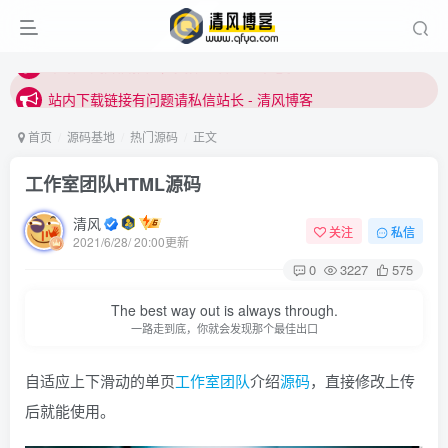
站内下载链接有问题请私信站长 - 清风博客
本站正式开启推广，具体查看个人中心。
站内下载链接有问题请私信站长 - 清风博客
首页
源码基地
热门源码
正文
工作室团队HTML源码
清风
关注
私信
2021/6/28/ 20:00更新
0
3227
575
登录
The best way out is always through.
一路走到底，你就会发现那个最佳出口
没有账号？立即注册
自适应上下滑动的单页
工作室
团队
介绍
源码
，直接修改上传
用户名或邮箱
后就能使用。
登录密码