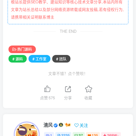
根站长提供SEO教学、建站知识等核心技术文章分享,本站内所有
文章为站长总结以及部分网络资源转载或网友投稿,若有侵权行为,
请携带相关证明联系博主
THE END
热门源码
# 源码
# 工作室
# 团队
文章不错？点个赞呗！
点赞
575
分享
收藏
清风
关注
1
2235
37
135
269W+