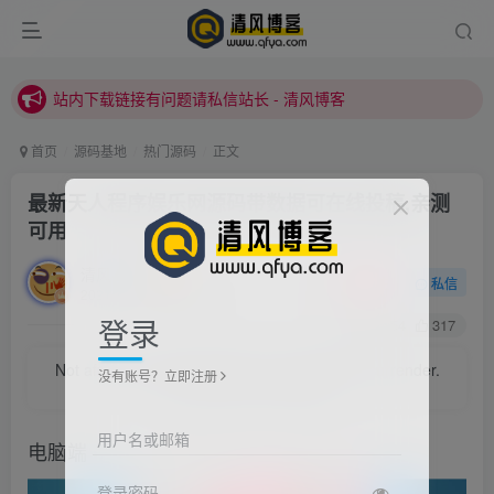
站内下载链接有问题请私信站长 - 清风博客
本站正式开启推广，具体查看个人中心。
站内下载链接有问题请私信站长 - 清风博客
首页
源码基地
热门源码
正文
最新天人程序娱乐网源码带数据可在线投稿,亲测
可用
清风
关注
私信
2021/7/31/ 19:02更新
登录
0
54
317
Only his strong enough, will not be trampled.
没有账号？立即注册
只有自己足够强大，才不会被别人践踏
用户名或邮箱
电脑端
登录密码