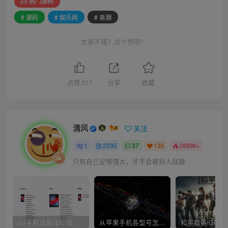
热门源码
# 源码
# 娱乐网
# 亲测
文章不错？点个赞呗！
点赞
317
分享
收藏
清风
关注
1
2235
37
135
269W+
只有自己足够强大，才不会被别人践踏
ios手机设备详细插件平刷教程
从苹果手机各型号怎么越狱到怎么开科技完整教程