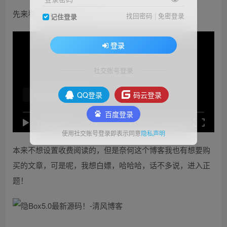
先来看一段宣传片吧！
找回密码
|
免密登录
记住登录
登录
社交账号登录
QQ登录
码云登录
Video load failed
百度登录
speed
0:00
/
0:00
使用社交账号登录即表示同意
隐私声明
本来不想设置收费阅读的，但是奈何这个博客我也有想要购
买的文章，可是呢，我想白嫖，哈哈哈，话不多说，进入正
题！