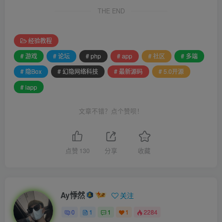
THE END
经验教程
# 游戏
# 论坛
# php
# app
# 社区
# 多端
# 隐Box
# 幻隐网络科技
# 最新源码
# 5.0开源
# iapp
文章不错？点个赞呗！
点赞
130
分享
收藏
Ay悸然
关注
0
1
1
1
2284