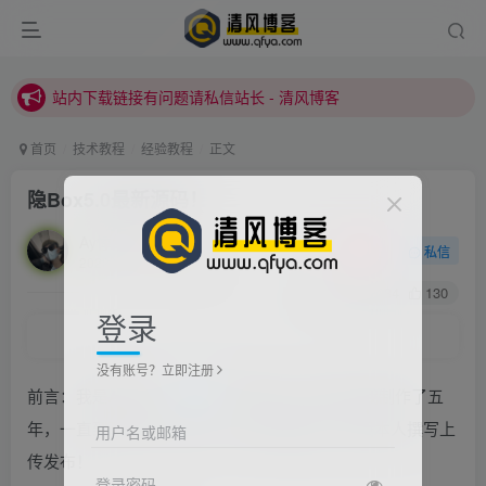
站内下载链接有问题请私信站长 - 清风博客
本站正式开启推广，具体查看个人中心。
站内下载链接有问题请私信站长 - 清风博客
首页
技术教程
经验教程
正文
隐Box5.0最新源码！
Ay悸然
关注
私信
2022/10/23/ 17:59更新
0
2284
130
登录
没有账号？立即注册
前言：我是Ay悸然，
隐Box
的开发者，这款App我制作了五
年，一直到现在的5.0版本，本文章非搬运，由我本人撰写上
用户名或邮箱
传发布！
登录密码