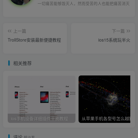
一切痛苦能够毁灭人，然而受苦的人也能把痛苦消灭
上一篇
下一篇
TrollStore安装最新便捷教程
ios15系统玩半火
相关推荐
ios手机设备详细插件平刷教程
从
评论
抢沙发