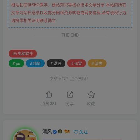
根站长提供SEO教学、建站知识等核心技术文章分享,本站内所有
文章为站长总结以及部分网络资源转载或网友投稿,若有侵权行为,
请携带相关证明联系博主
THE END
电脑软件
# pc
# 精简
# 满速
# 迅雷
# 清爽
文章不错？点个赞呗！
点赞
381
分享
收藏
清风
关注