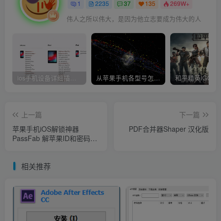
1
2235
37
135
269W+
伟人之所以伟大，是因为他立志要成为伟大的人
ios手机设备详细插件平刷教程
从苹果手机各型号怎么越狱到怎么开科技完整教程
上一篇
下一篇
苹果手机iOS解锁神器
PDF合并器Shaper 汉化版
PassFab 解苹果ID和密码破
解版
相关推荐