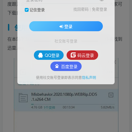
度跟开会员加速一样快，算是不错一款迅雷修改版，大家可
找回密码
|
免密登录
记住登录
下载自行下载测试！
使用方法：
登录
在本站下载后解压文件在一个目录，然后在目录文件夹找到
社交账号登录
迅雷.exe 打开即可使用了！
QQ登录
码云登录
百度登录
使用社交账号登录即表示同意
隐私声明