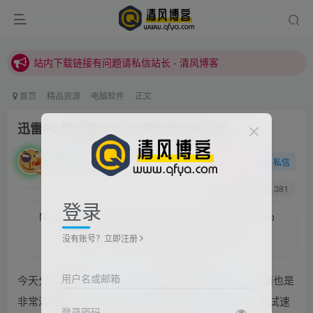
本站正式开启推广，具体查看个人中心。
站内下载链接有问题请私信站长 - 清风博客
本站正式开启推广，具体查看个人中心。
首页
精品资源
电脑软件
正文
站内下载链接有问题请私信站长 - 清风博客
迅雷PC精简清爽版 无需登录满速下载
清风
关注
私信
2021/6/26/ 01:55更新
0
3208
381
登录
Nobody looks down on you because everybody is too
busy to look at you.
没有账号？立即注册
没谁瞧不起你，因为别人根本就没瞧你，大家都很忙的
用户名或邮箱
今天分享的这款
迅雷
PC
清爽
版针对账号模块
精简
，页面也是
非常清爽无广告，最主要你无需登录即可
满速
下载，测试速
登录密码