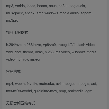
mp3, vorbis, lcaac, heaac, opus, ac3, mpeg audio,
musepack, speex, amr, windows media audio, adpcm,
mp3pro
视频压缩格式
h.264/avc, h.265/hevc, vp8/vp9, mpeg 1/2/4, flash video,
xvid, divx, theora, dirac, h.263, realvideo, windows media
video, huffyuv, mjpeg
容器格式
mp4, webm, f4v, flv, matroska, avi, mpegps, mpegts, asf,
mts/m2ts/avchd, quicktime/mov, pmp, realmedia, ogm
无损音频压缩格式