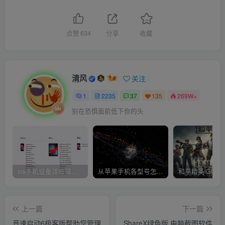
点赞
634
分享
收藏
清风
关注
1
2235
37
135
269W+
别在恐惧面前低下你的头
ios手机设备详细插件平刷教程
从苹果手机各型号怎么越狱到怎么开科技完整教程
上一篇
下一篇
音速启动6极客版帮助您管理
ShareX绿色版 电脑截图软件