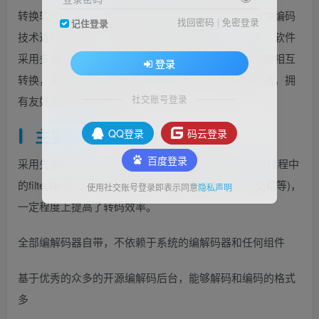
转换软件。能够充分发挥挥多核处理器性能，并对分块编码
找回密码
|
免密登录
记住登录
技术进行提升优化，为用户提供极致的视频
转码
服务，软件
采用多线程设计，能够快速实现各种音频视频格式间的相互
登录
转换，采用规范的媒体标准和存储格式，输出品质极高，拥
社交账号登录
有友好直观的图形界面！
主要功能
QQ登录
码云登录
百度登录
采用先进的nvidia cuda技术加速h.264编码，加速
转码
过程中
的filter操作(如：改变分辨率、改变帧率、降噪、反交错等)，
使用社交账号登录即表示同意
隐私声明
一定程度上提高了转码效率。
全部编解码器自带，不依赖于系统的编解码器和任何组件
基于优秀的众多的开源编解码后台，能够解码和编码的格式
多