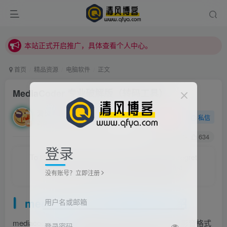
本站正式开启推广，具体查看个人中心。
站内下载链接有问题请私信站长 - 清风博客
本站正式开启推广，具体查看个人中心。
站内下载链接有问题请私信站长 - 清风博客
首页
精品资源
电脑软件
正文
MediaCoder 专业破解版（转码工具）
清风
关注
私信
2021/6/28/ 01:22更新
2
3866
634
登录
To the path of timber, iron and steel will never regret
bright spray of molten steel was abandoned.
没有账号？立即注册
为了走上成材的道路，钢铁决不惋惜璀璨的钢花被遗弃
mediacoder
专业
加速版内容介绍
用户名或邮箱
mediacoder
破解版
是功能强大且简单易用的多功能影音格式
登录密码