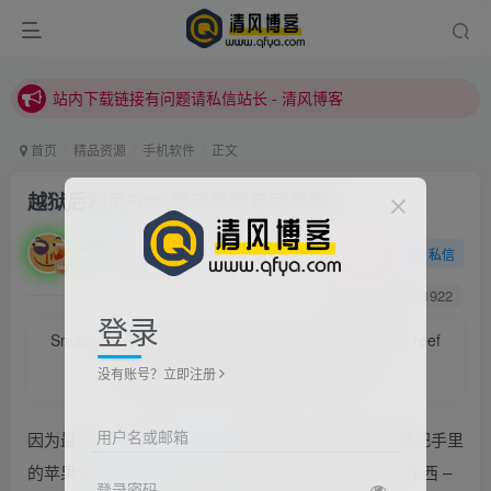
站内下载链接有问题请私信站长 - 清风博客
本站正式开启推广，具体查看个人中心。
站内下载链接有问题请私信站长 - 清风博客
首页
精品资源
手机软件
正文
越狱后利用Filza修改手游启动视频
清风
关注
私信
2022/4/14/ 04:09更新
0
3367
1922
登录
Smash the waves would rather get in the way of the reef
hill, also not willing to take a step back.
没有账号？立即注册
海浪宁可在挡路的礁山上撞得粉碎，也不肯后退一步
用户名或邮箱
因为最近 iOS 14 系统
越狱
工具的发布，很多小伙伴都把手里
的苹果设备
越狱
了，今天少年就跟大家分享个好玩的东西 –
登录密码