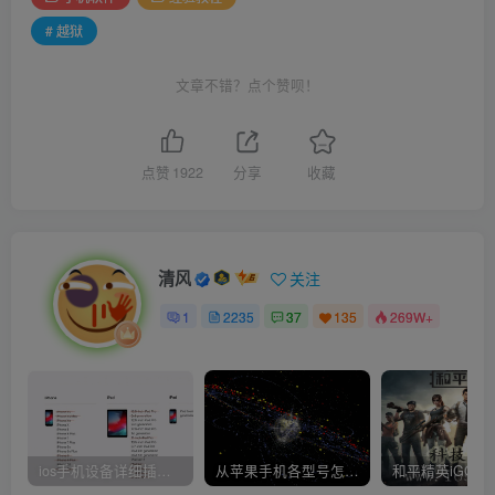
# 越狱
文章不错？点个赞呗！
点赞
1922
分享
收藏
清风
关注
1
2235
37
135
269W+
ios手机设备详细插件平刷教程
从苹果手机各型号怎么越狱到怎么开科技完整教程