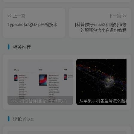
上一篇
下一篇
Typecho优化Gzip压缩技术
[科普]关于shsh2和随机值等
的解释包含小白备份教程
相关推荐
ios手机设备详细插件平刷教程
从
评论
抢沙发