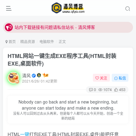
站内下载链接有问题请私信站长 - 清风博客
本站正式开启推广，具体查看个人中心。
站内下载链接有问题请私信站长 - 清风博客
首页
精品资源
电脑软件
正文
HTML网站一键生成EXE程序工具(HTML封装
EXE,桌面软件)
清风
关注
私信
2021/6/26/ 01:42更新
0
1074
453
登录
Nobody can go back and start a new beginning, but
没有账号？立即注册
anyone can start today and make a new ending.
没有人可以回到过去从头再来，但是每个人都可以从今天开始，创造一个全
新的结局
用户名或邮箱
HTML
一键
打包EXE工具(HTML封装EXE,桌件)能把任意
登录密码