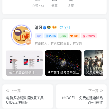
点赞
453
分享
收藏
清风
关注
1
2235
37
135
269W+
有爱的人，有喜欢的事业，有梦想
ios手机设备详细插件平刷教程
从苹果手机各型号怎么越狱到怎么开科技完整教程
上一篇
下一篇
电脑多功能数据恢复工具
160WIFI —免费创建电脑热
UltData注册版
点wifi软件