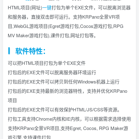
HTML项目(网址)
一键
打包为单个EXE文件，可以脱离浏览器
找回密码
|
免密登录
记住登录
和服务器，直接双击即可运行。支持KRPano全景VR项
登录
目,WebGL游戏项目(Egret游戏打包,Cocos游戏打包,RPG
MV Maker游戏打包),课件打包,网址打包等。
社交账号登录
软件特性：
QQ登录
码云登录
可以把HTML项目打包为单个EXE文件
百度登录
打包后的EXE文件可以脱离服务器环境运行
使用社交账号登录即表示同意
隐私声明
打包后的EXE文件可以拷贝到任何Windows机器上运行
打包后的EXE支持最新的浏览器特性，支持并优化KRPano
项目
打包后的EXE文件可以有效保护HTML/JS/CSS等资源。
打包工具支持Chrome内核和IE内核，可以根据需求选择使用
支持KRPano全景VR项目,支持Egret, Cocos, RPG Maker游
戏引擎,支持课件打包