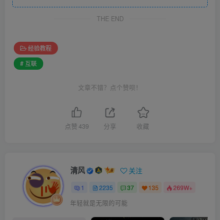
THE END
经验教程
# 互联
文章不错？点个赞呗！
点赞
439
分享
收藏
清风
关注
1
2235
37
135
269W+
年轻就是无限的可能