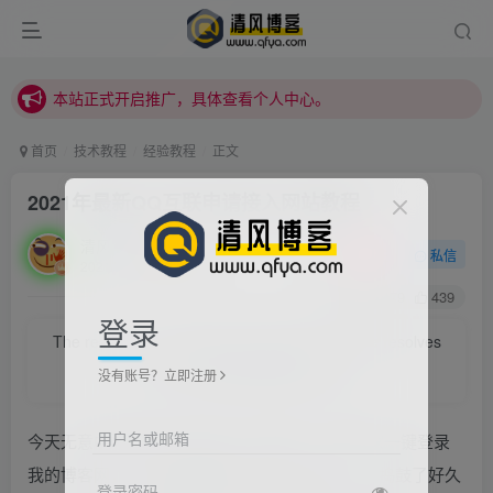
本站正式开启推广，具体查看个人中心。
站内下载链接有问题请私信站长 - 清风博客
本站正式开启推广，具体查看个人中心。
站内下载链接有问题请私信站长 - 清风博客
首页
技术教程
经验教程
正文
2021年最新QQ互联申请接入网站教程
清风
关注
私信
2021/7/30/ 22:50更新
0
1479
439
登录
The reason why a great man is great is that he resolves
to be a great man.
没有账号？立即注册
伟人之所以伟大，是因为他立志要成为伟大的人
用户名或邮箱
今天无意中想把这个网站接入QQ登录，方便大家一键登录
我的博客网，不用再用繁琐的填写注册信息了。 捣鼓了好久
登录密码