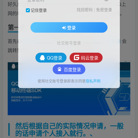
好久总是被拒，最终找到了原因，现在是已经通过了QQ上
找回密码
|
免密登录
记住登录
网的审核。 特此分享经验供大家借鉴，让大家节省时间。
第一步 ： 申请开发者
登录
首先在
QQ互联平台
登录你的QQ,登录后点击
自己的头像
会
社交账号登录
跳转到申请注册成为QQ
互联
平台开发者页面，
QQ登录
码云登录
百度登录
使用社交账号登录即表示同意
隐私声明
然后根据自己的实际情况申请，一般
的话申请个人接入就行。、