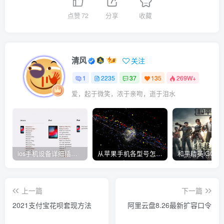
点赞
72
分享
收藏
清风
关注
1
2235
37
135
269W+
爱，起于微笑，浓于亲吻，逝于泪水
ios手机设备详细插件平刷教程
从苹果手机各型号怎么越狱到怎么开科技完整教程
上一篇
下一篇
2021支付宝花呗套现方法
阿里云盘8.26最新扩容口令