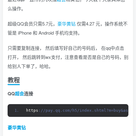
么操作。
找回密码
|
免密登录
记住登录
超级QQ会员只需5.7元，
豪华黄钻
仅需4.27 元，操作系统不
登录
管是 iPhone 和 Android 手机均支持。
只需要复制连接， 然后填写好自己的号码后， 在qq中点击
QQ登录
码云登录
打开， 然后跳转到wx支付，注意查看是否是自己的号码，别
百度登录
给别人下单了，哈哈。
隐私声明
教程
QQ
超会
连接
https
://pay.qq.com/h5/index.shtml?m=buy&as=1
豪华黄钻