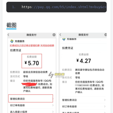
https
://pay.qq.com/h5/index.shtml?m=buy&c=qq
截图