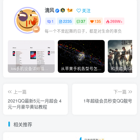
清风
关注
1
2235
37
135
269W+
每一个不曾起舞的日子，都是对生命的辜负
ios手机设备详细插件平刷教程
从苹果手机各型号怎么越狱到怎么开科技完整教程
上一篇
下一篇
2021QQ最新5元一月超会 4
1年超级会员秒变QQ靓号
元一月豪华黄钻教程
相关推荐