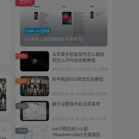
TOP1
2.6W+人已阅读
ios手机设备详细插件平刷教程
从苹果手机各型号怎么越狱
TOP2
到怎么开科技完整教程
2021/9/5/ 00:14
2.6W+人已阅读
和平精英iGG修改代码教程
TOP3
2021/6/18/ 19:40
2.3W+人已阅读
腿子设置操作和注意事项
TOP4
和平精英iGG修改代码教程
腿子设置操作和注意事项
ios付费应用小火箭(Shadowrocket)无需美区苹果ID下载安装教程
2022/4/18/ 12:32
2.1W+人已阅读
ios付费应用小火箭
篇
TOP5
(Shadowrocket)无需美区苹
支付