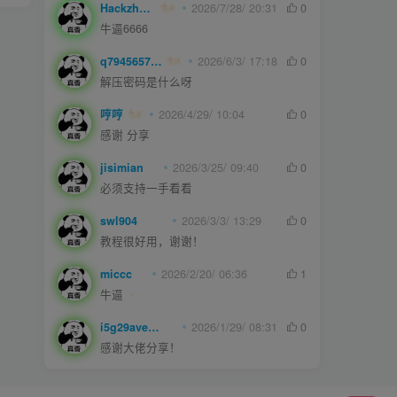
Hackzheng
2026/7/28/ 20:31
0
牛逼6666
q794565750
2026/6/3/ 17:18
0
解压密码是什么呀
哼哼
2026/4/29/ 10:04
0
感谢 分享
jisimian
2026/3/25/ 09:40
0
必须支持一手看看
swl904
2026/3/3/ 13:29
0
教程很好用，谢谢！
miccc
2026/2/20/ 06:36
1
牛逼
i5g29ave0m
2026/1/29/ 08:31
0
感谢大佬分享！