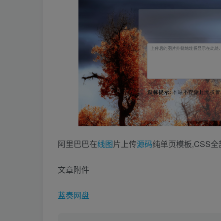
阿里巴巴在
线图
片上传
源码
纯单页模板,CSS
文章附件
蓝奏网盘