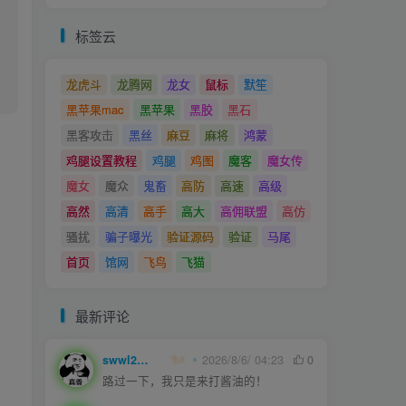
标签云
龙虎斗
龙腾网
龙女
鼠标
默笙
黑苹果mac
黑苹果
黑胶
黑石
黑客攻击
黑丝
麻豆
麻将
鸿蒙
鸡腿设置教程
鸡腿
鸡图
魔客
魔女传
魔女
魔众
鬼畜
高防
高速
高级
高然
高清
高手
高大
高佣联盟
高仿
骚扰
骗子曝光
验证源码
验证
马尾
首页
馆网
飞鸟
飞猫
最新评论
swwl2457
2026/8/6/ 04:23
0
路过一下，我只是来打酱油的！