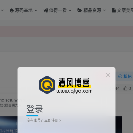
源码基地
值得一看
精品资源
文案美
关注
私信
0
44
0
the sea, with spring flowers blossoming.
登录
我只愿面朝大海，春暖花开
没有账号？立即注册