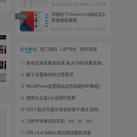
果ID下载安装教程
2021/6/25/ 22:39
2W+人已阅读
详细说下checkra1n越狱怎么
TOP6
转换基板教程
2021/8/15/ 05:04
1.5W+人已阅读
技术教程
热门源码
LSP专栏
软件资源
影视资源采集站收录 各大CMS采集资源站网址合集
1
腿子设置操作和注意事项
2
久草cms影院,上传即用的x站影视系统
joe模板撰写新文章短代码
WordPress设置网站动态标题[WP教程]
3
微博企业蓝v认证限时免费
4
QQ下载文件提示安全检查不通过 如何下载不通过安全检查的文件
5
几种字体格式的区别（otf、ttf、ttc）
6
iOS 14.6 Safari 网页越狱最新消息
7