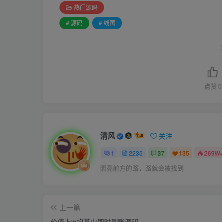
热门源码
# 源码
# 线图
点赞
0
清风
关注
1
2235
37
135
269W
照亮前方的路，路就会被找到
上一篇
价值上w的某山即时到账源码