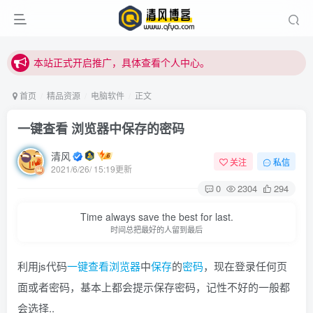
站内下载链接有问题请私信站长 - 清风博客
本站正式开启推广，具体查看个人中心。
站内下载链接有问题请私信站长 - 清风博客
首页
精品资源
电脑软件
正文
一键查看 浏览器中保存的密码
清风
关注
私信
2021/6/26/ 15:19更新
0
2304
294
Time always save the best for last.
时间总把最好的人留到最后
利用js代码
一键
查看
浏览器
中
保存
的
密码
，现在登录任何页
面或者密码，基本上都会提示保存密码，记性不好的一般都
会选择..