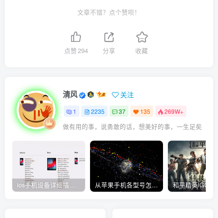
文章不错？点个赞呗！
点赞
294
分享
收藏
清风
关注
1
2235
37
135
269W+
做有用的事，说勇敢的话，想美好的事，一生足矣
ios手机设备详细插件平刷教程
从苹果手机各型号怎么越狱到怎么开科技完整教程