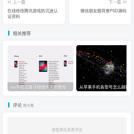
上一篇
下一篇
在线修改腾讯游戏防沉迷认
微信朋友圈背景PSD源码
证资料
相关推荐
ios手机设备详细插件平刷教程
从
评论
抢沙发
请登录后发表评论