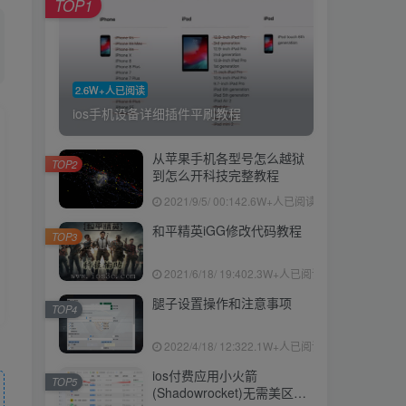
TOP1
2.6W+人已阅读
ios手机设备详细插件平刷教程
从苹果手机各型号怎么越狱
TOP2
到怎么开科技完整教程
2021/9/5/ 00:14
2.6W+人已阅读
和平精英iGG修改代码教程
TOP3
2021/6/18/ 19:40
2.3W+人已阅读
腿子设置操作和注意事项
TOP4
2022/4/18/ 12:32
2.1W+人已阅读
ios付费应用小火箭
TOP5
(Shadowrocket)无需美区苹