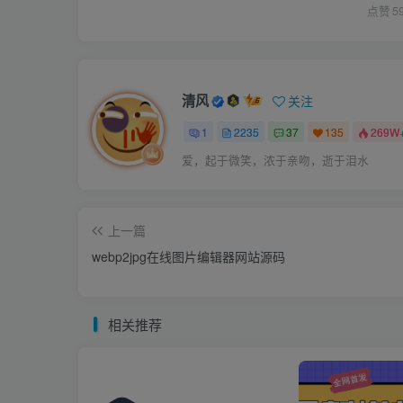
点赞
5
清风
关注
1
2235
37
135
269W
爱，起于微笑，浓于亲吻，逝于泪水
上一篇
webp2jpg在线图片编辑器网站源码
相关推荐