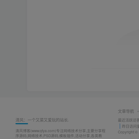
文章导航
清风：一个又菜又爱玩的站长.
最近活跃访
昨日访问
清风博客(www.qfya.com)专注网络技术分享,主要分享程
Copyright ©
序源码,网络技术,PSD源码,模板插件,活动分享,各类教