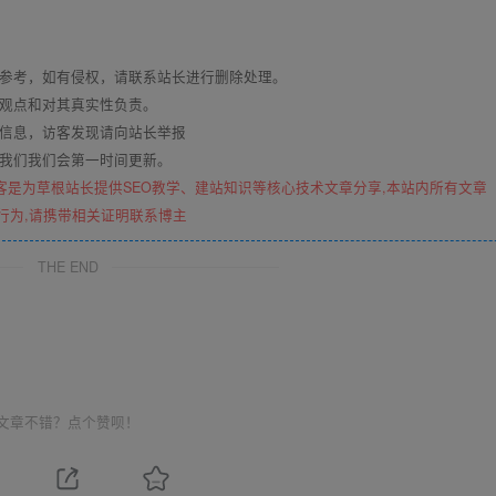
与参考，如有侵权，请联系站长进行删除处理。
其观点和对其真实性负责。
关信息，访客发现请向站长举报
系我们我们会第一时间更新。
客是为草根站长提供SEO教学、建站知识等核心技术文章分享,本站内所有文章
行为,请携带相关证明联系博主
THE END
文章不错？点个赞呗！