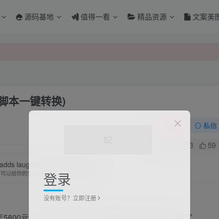
源码基地
值得一看
精品资源
文案美
法(脚本一键转换)
关注
私信
0
413
59
adds laughter and joy to your life.
登录
何可以给你的生活带来欢笑与快乐的事情
没有账号？立即注册
年5800元，如果不想付费，那就需要转到其他网站程序了，