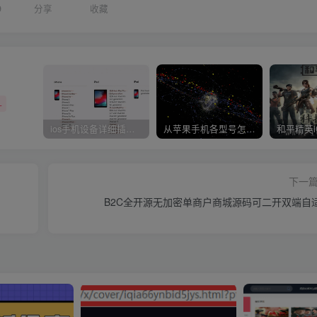
9
分享
收藏
+
ios手机设备详细插件平刷教程
从苹果手机各型号怎么越狱到怎么开科技完整教程
下一
B2C全开源无加密单商户商城源码可二开双端自