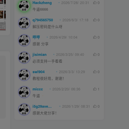
Hackzheng
2026/7/28/ 20:31
0
牛逼6666
q794565750
2026/6/3/ 17:18
0
久草cms影院,上传即用的x站影视系统
joe模板撰写新文章短代码
解压密码是什么呀
哼哼
2026/4/29/ 10:04
0
感谢 分享
jisimian
2026/3/25/ 09:40
0
必须支持一手看看
swl904
2026/3/3/ 13:29
0
教程很好用，谢谢！
miccc
2026/2/20/ 06:36
1
牛逼
i5g29ave0m
2026/1/29/ 08:31
0
感谢大佬分享！