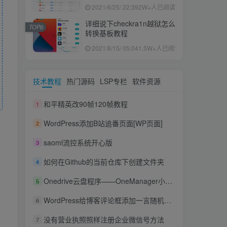
果ID下载安装教程
2021/6/25/ 22:39
2W+人已阅读
详细说下checkra1n越狱怎么
TOP6
转换基板教程
2021/8/15/ 05:04
1.5W+人已阅读
技术教程
热门源码
LSP专栏
软件资源
和平精英改90帧120帧教程
1
WordPress添加B站追番页面[WP页面]
2
saoml流控系统开心版
3
如何在Github的当前仓库下创建文件夹
4
Onedrive云盘程序——OneManager小白设置指南（备份）
5
WordPress给博客评论框添加一言随机语录
6
没有营业执照照样注册企业微信号方法
7