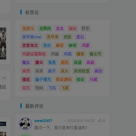
标签云
龙虎斗
龙腾网
龙女
鼠标
默笙
黑苹果mac
黑苹果
黑胶
黑石
黑客攻击
黑丝
麻豆
麻将
鸿蒙
鸡腿设置教程
鸡腿
鸡图
魔客
魔女传
和平精英iGG修改代码教程
腿子设置操作和注意事项
ios付费应用小火箭(Shadowrocket)无需美区苹果ID下载安装教程
魔女
魔众
鬼畜
高防
高速
高级
高然
高清
高手
高大
高佣联盟
高仿
篇
骚扰
骗子曝光
验证源码
验证
马尾
适应
首页
馆网
飞鸟
飞猫
最新评论
swwl2457
2026/8/6/ 04:23
0
路过一下，我只是来打酱油的！