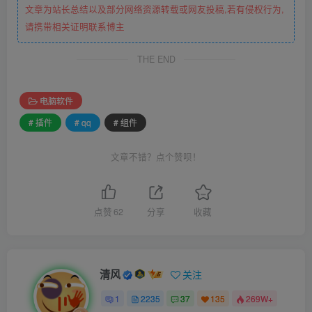
文章为站长总结以及部分网络资源转载或网友投稿,若有侵权行为,
请携带相关证明联系博主
THE END
电脑软件
# 插件
# qq
# 组件
文章不错？点个赞呗！
点赞
62
分享
收藏
清风
关注
1
2235
37
135
269W+