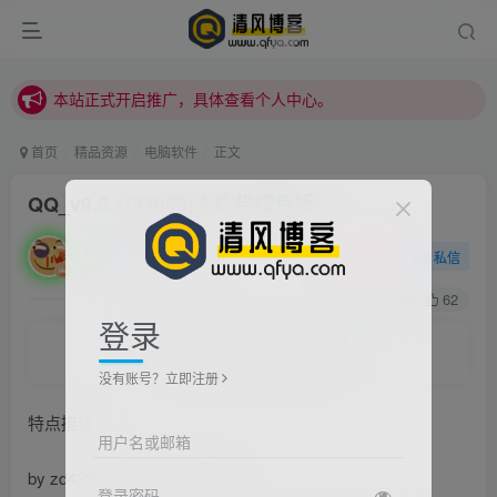
本站正式开启推广，具体查看个人中心。
站内下载链接有问题请私信站长 - 清风博客
本站正式开启推广，具体查看个人中心。
站内下载链接有问题请私信站长 - 清风博客
首页
精品资源
电脑软件
正文
QQ_v9.5.1(27888)去广告绿色版
清风
关注
私信
2021/10/20/ 08:33更新
0
453
62
登录
Time and experience heals pain.
时间和经历会抚平一切伤痛
没有账号？立即注册
特点描述
用户名或邮箱
by zd423（已持续更新10年）
登录密码