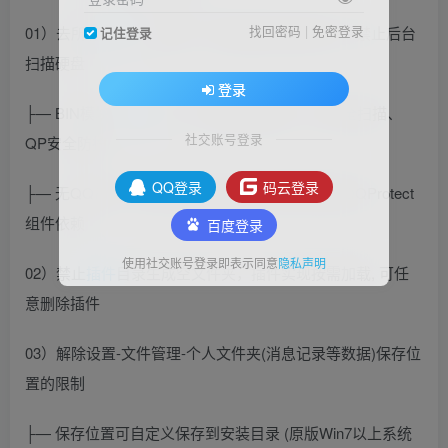
找回密码
|
免密登录
01）去所有
组件
安全校验，无恶意软件损坏提示，禁止后台
记住登录
扫描硬盘
登录
├— BIN模块、
插件
组件、终端设备登陆、QS安全扫描、
社交账号登录
QP安全防护
QQ登录
码云登录
├— 无QQProtect(Q盾)安全防护驱动及组件脱离QQProtect
组件依赖
百度登录
使用社交账号登录即表示同意
隐私声明
02）禁止
插件
目录生成空文件夹，插件实现按需加载, 可任
意删除插件
03）解除设置-文件管理-个人文件夹(消息记录等数据)保存位
置的限制
├— 保存位置可自定义保存到安装目录 (原版Win7以上系统