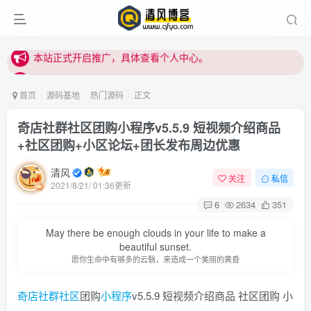
站内下载链接有问题请私信站长 - 清风博客
本站正式开启推广，具体查看个人中心。
站内下载链接有问题请私信站长 - 清风博客
首页
源码基地
热门源码
正文
奇店社群社区团购小程序v5.5.9 短视频介绍商品
+社区团购+小区论坛+团长发布周边优惠
清风
关注
私信
2021/8/21/ 01:36更新
6
2634
351
登录
May there be enough clouds in your life to make a
没有账号？立即注册
beautiful sunset.
愿你生命中有够多的云翳，来造成一个美丽的黄昏
用户名或邮箱
奇店社群社区
团购
小程序
v5.5.9 短视频介绍商品 社区团购 小
登录密码