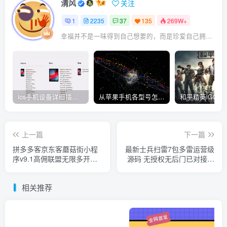
清风
关注
1
2235
37
135
269W+
幸福并不是一味得到自己想要的，而是珍爱自己拥有的
ios手机设备详细插件平刷教程
从苹果手机各型号怎么越狱到怎么开科技完整教程
上一篇
下一篇
拼多多客京东客蘑菇街小程
最新士兵扫雷7包多雷运营级
序v9.1高佣联盟无限多开版
源码 无授权无后门已对接支
新增两个京东备用接口，故
付内置详细教程
障自动切换接口 小程序
相关推荐