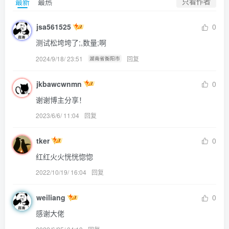
只看作者
最新
最热
jsa561525
0
测试松垮垮了;,数量;啊
2024/9/18/ 23:51
回复
湖南省衡阳市
jkbawcwnmn
0
谢谢博主分享！
2023/6/6/ 11:04
回复
tker
0
红红火火恍恍惚惚
2022/10/19/ 16:04
回复
weiliang
0
感谢大佬