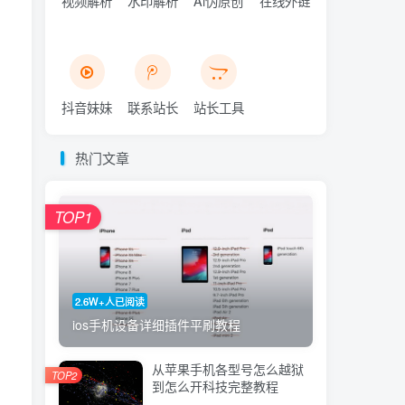
视频解析
水印解析
Ai伪原创
在线外链
抖音妹妹
联系站长
站长工具
热门文章
TOP1
2.6W+人已阅读
ios手机设备详细插件平刷教程
从苹果手机各型号怎么越狱
TOP2
到怎么开科技完整教程