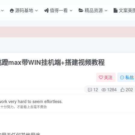
源码基地
值得一看
精品资源
文案美
i跳蹬max带WIN挂机端+搭建视频教程
关注
私信
12
1284
202
ork very hard to seem effortless.
登录
须十分努力，才能看上去毫不费劲
没有账号？立即注册
勿用于任何其他用途