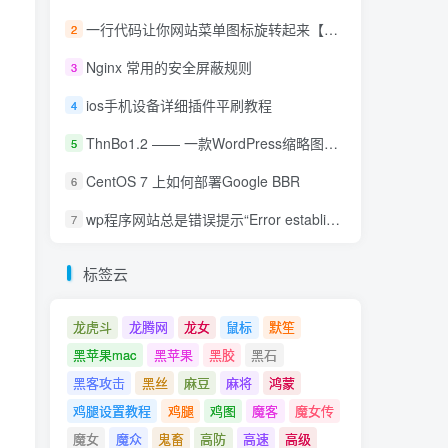
一行代码让你网站菜单图标旋转起来【WordPress美化】
2
Nginx 常用的安全屏蔽规则
3
ios手机设备详细插件平刷教程
4
ThnBo1.2 —— 一款WordPress缩略图美化插件
5
CentOS 7 上如何部署Google BBR
6
wp程序网站总是错误提示“Error establishing a Redis connection”怎么办？
7
标签云
龙虎斗
龙腾网
龙女
鼠标
默笙
黑苹果mac
黑苹果
黑胶
黑石
黑客攻击
黑丝
麻豆
麻将
鸿蒙
鸡腿设置教程
鸡腿
鸡图
魔客
魔女传
魔女
魔众
鬼畜
高防
高速
高级