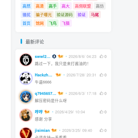
高然
高清
高手
高大
高佣联盟
高仿
骚扰
骗子曝光
验证源码
验证
马尾
首页
馆网
飞鸟
飞猫
最新评论
swwl2457
2026/8/6/ 04:23
0
路过一下，我只是来打酱油的！
Hackzheng
2026/7/28/ 20:31
0
牛逼6666
q794565750
2026/6/3/ 17:18
0
解压密码是什么呀
哼哼
2026/4/29/ 10:04
0
感谢 分享
jisimian
2026/3/25/ 09:40
0
必须支持一手看看