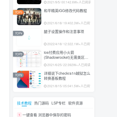
2021/9/5/ 00:14
2.6W+人已阅读
和平精英iGG修改代码教程
TOP3
2021/6/18/ 19:40
2.3W+人已阅读
腿子设置操作和注意事项
TOP4
2022/4/18/ 12:32
2.1W+人已阅读
ios付费应用小火箭
TOP5
(Shadowrocket)无需美区苹
果ID下载安装教程
2021/6/25/ 22:39
2W+人已阅读
详细说下checkra1n越狱怎么
TOP6
转换基板教程
2021/8/15/ 05:04
1.5W+人已阅读
技术教程
热门源码
LSP专栏
软件资源
一键查看 浏览器中保存的密码
1