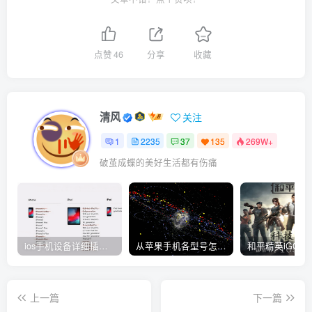
点赞
46
分享
收藏
清风
关注
1
2235
37
135
269W+
破茧成蝶的美好生活都有伤痛
ios手机设备详细插件平刷教程
从苹果手机各型号怎么越狱到怎么开科技完整教程
上一篇
下一篇