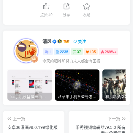
点赞
49
分享
收藏
清风
关注
1
2235
37
135
269W+
今天的牺牲和努力未来都会有回报
ios手机设备详细插件平刷教程
从苹果手机各型号怎么越狱到怎么开科技完整教程
上一篇
下一篇
安卓36漫画v9.0.199绿化版
乐秀视频编辑器v9.5.0 所有
素材免费使用