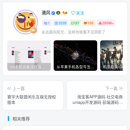
清风
关注
1
2235
37
135
269W+
永远面向阳光，这样你就看不见阴影了
ios手机设备详细插件平刷教程
从苹果手机各型号怎么越狱到怎么开科技完整教程
上一篇
下一篇
寰宇大联盟闲乐互娱无授权
淘宝客APP源码 社交电商
版本
uniapp开发源码 前端源码自
营商城
相关推荐