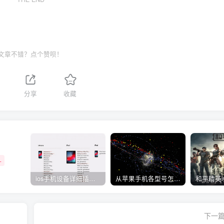
文章不错？点个赞呗！
分享
收藏
+
ios手机设备详细插件平刷教程
从苹果手机各型号怎么越狱到怎么开科技完整教程
下一