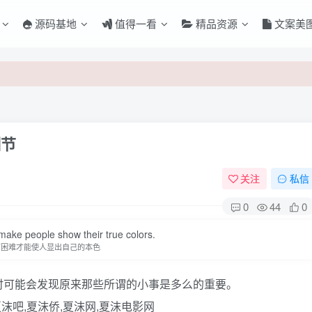
源码基地
值得一看
精品资源
文案美
细节
关注
私信
0
44
0
o make people show their true colors.
登录
有困难才能使人显出自己的本色
没有账号？立即注册
时可能会发现原来那些所谓的小事是多么的重要。
夏沫吧,夏沫侨,夏沫网,夏沫电影网