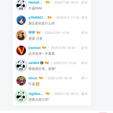
Hackzheng
2026/7/28/ 20:31
0
牛逼6666
q794565750
2026/6/3/ 17:18
0
解压密码是什么呀
哼哼
2026/4/29/ 10:04
0
感谢 分享
jisimian
2026/3/25/ 09:40
0
必须支持一手看看
swl904
2026/3/3/ 13:29
0
教程很好用，谢谢！
miccc
2026/2/20/ 06:36
1
牛逼
i5g29ave0m
2026/1/29/ 08:31
0
感谢大佬分享！