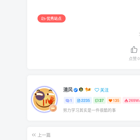
优秀站点
点赞
0
清风
关注
1
2235
37
135
269W
努力学习其实是一件很酷的事
上一篇