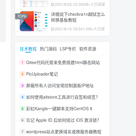
果ID下载安装教程
2021/6/25/ 22:39
2W+人已阅读
详细说下checkra1n越狱怎么
TOP6
转换基板教程
2021/8/15/ 05:04
1.5W+人已阅读
技术教程
热门源码
LSP专栏
软件资源
Gitee代码托管来免费搭建html静态网站
1
PicUploader笔记
2
屏蔽所有人访问宝塔控制面板IP地址
3
如何使用altstore工具进行自签和续签？
4
彩虹Kangle一键脚本支持CentOS 8
5
忘记 Apple ID 后如何绕过 iOS 激活锁？
6
wordpress站点更换域名或换服务器教程
7