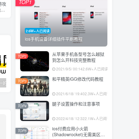
TOP1
游攻
图,
之家
2.6W+人已阅读
ios手机设备详细插件平刷教程
从苹果手机各型号怎么越狱
TOP2
到怎么开科技完整教程
2021/9/5/ 00:14
2.6W+人已阅读
和平精英iGG修改代码教程
TOP3
资源白嫖网-唯一的资源技术教程_白嫖之家与我共奋
飘零影院-飘零电影网-标签阁之家
2021/6/18/ 19:40
2.3W+人已阅读
腿子设置操作和注意事项
TOP4
2022/4/18/ 12:32
2.1W+人已阅读
ios付费应用小火箭
TOP5
(Shadowrocket)无需美区苹