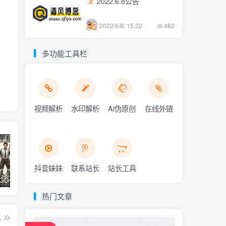
2022.6.8公告
2
2022/6/8/ 15:22
482
多功能工具栏
视频解析
水印解析
Ai伪原创
在线外链
抖音妹妹
联系站长
站长工具
和平精英iGG修改代码教程
腿子设置操作和注意事项
ios付费应用小火箭(Shadowrocket)无需美区苹果ID下载安装教程
热门文章
篇