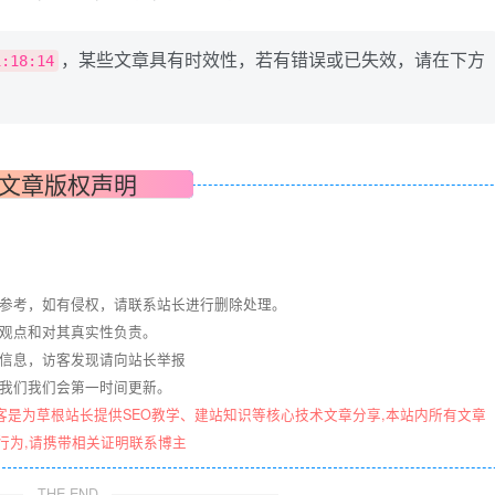
用户名或邮箱
，某些文章具有时效性，若有错误或已失效，请在下方
1:18:14
登录密码
找回密码
|
免密登录
记住登录
登录
文章版权声明
社交账号登录
QQ登录
码云登录
与参考，如有侵权，请联系站长进行删除处理。
百度登录
其观点和对其真实性负责。
关信息，访客发现请向站长举报
使用社交账号登录即表示同意
隐私声明
系我们我们会第一时间更新。
客是为草根站长提供SEO教学、建站知识等核心技术文章分享,本站内所有文章
行为,请携带相关证明联系博主
THE END