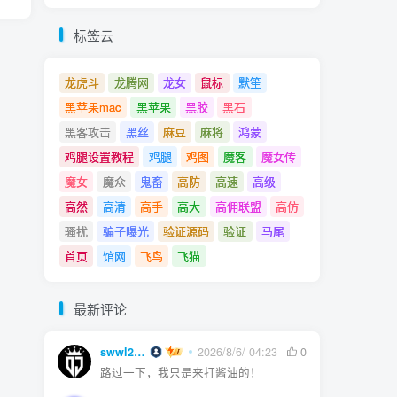
标签云
龙虎斗
龙腾网
龙女
鼠标
默笙
黑苹果mac
黑苹果
黑胶
黑石
黑客攻击
黑丝
麻豆
麻将
鸿蒙
鸡腿设置教程
鸡腿
鸡图
魔客
魔女传
魔女
魔众
鬼畜
高防
高速
高级
高然
高清
高手
高大
高佣联盟
高仿
骚扰
骗子曝光
验证源码
验证
马尾
首页
馆网
飞鸟
飞猫
最新评论
swwl2457
2026/8/6/ 04:23
0
路过一下，我只是来打酱油的！