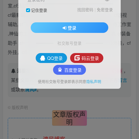
室,cf活动辅助,cf装备助手,cf一键领取
找回密码
|
免密登录
记住登录
cf最新辅助,cf最新透视辅助,cf辅助外挂 ,cf稳定辅助, cf透视
辅助, cf飞天辅助 ,cf辅助工作室, cf透视自瞄辅助, 神奇工作室
登录
,神仙的工作室, 126工作室 ,cf神奇的工作, cf活动辅助, cf装备
助手 ,cf一键领取,机器码，穿越火线辅助，穿越火线外挂，cf
社交账号登录
外挂，cf辅助
QQ登录
码云登录
百度登录
温馨提示：
本文最后更新于
，
2022-02-23 21:16:08
某些文章具有时效性，若有错误或已失效，请在下方
留言
使用社交账号登录即表示同意
隐私声明
或联系
清风#
。
©
版权声明
文章版权声
明