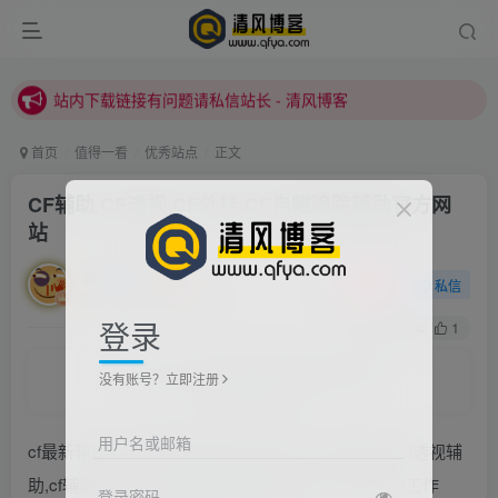
站内下载链接有问题请私信站长 - 清风博客
本站正式开启推广，具体查看个人中心。
站内下载链接有问题请私信站长 - 清风博客
首页
值得一看
优秀站点
正文
CF辅助,CF透视,CF外挂,CF自瞄追踪辅助官方网
站
清风
关注
私信
2022/2/23/ 21:16更新
登录
0
504
1
The wise man is always a good listener.
没有账号？立即注册
智慧比财富更宝贵
用户名或邮箱
cf最新辅助,cf最新透视辅助,cf辅助外挂,cf稳定辅助,cf透视辅
助,cf辅助工作室,cf透视自瞄辅助,神奇工作室,神仙的工作
登录密码