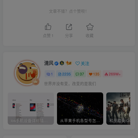
文章不错？点个赞呗！
点赞
1
分享
收藏
清风
关注
1
2235
37
135
269W+
世界并没有变，改变的是我们
ios手机设备详细插件平刷教程
从苹果手机各型号怎么越狱到怎么开科技完整教程