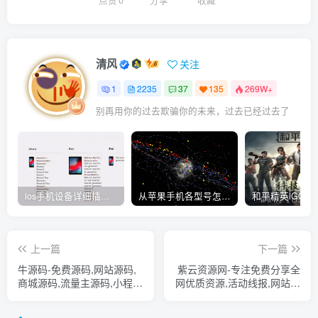
清风
关注
1
2235
37
135
269W+
别再用你的过去欺骗你的未来，过去已经过去了
ios手机设备详细插件平刷教程
从苹果手机各型号怎么越狱到怎么开科技完整教程
上一篇
下一篇
牛源码-免费源码,网站源码,
紫云资源网-专注免费分享全
商城源码,流量主源码,小程序
网优质资源,活动线报,网站源
源码,微信商城源码,游戏源
码,技术教程，CG资源绿色
码,小程序插件,免费模版,直
软件等内容