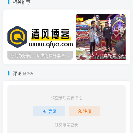
相关推荐
播源码
冰封娱乐网 – 专注免费分享全网优质资源,活动线报,实用软件,技术教程等内容标签
台
评论
抢沙发
请登录后发表评论
登录
注册
社交账号登录