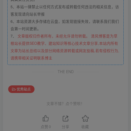
5、本站一律禁止以任何方式发布或转载任何违法的相关信息，访
客发现请向站长举报
6、本站资源大多存储在云盘，如发现链接失效，请联系我们我们
会第一时间更新。
7、
文章版权归作者所有，未经允许请勿转载。 清风博客是为草
根站长提供SEO教学、建站知识等核心技术文章分享,本站内所有
文章为站长总结以及部分网络资源转载或网友投稿,若有侵权行为,
请携带相关证明联系博主
THE END
优秀站点
文章不错？点个赞呗！
点赞
0
分享
收藏