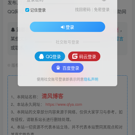
发布,打造顶尖的网络免费分享平台
找回密码
|
免密登录
记住登录
QQ网域帝国,小刀娱乐网,678辅助网,免费辅助网,我爱辅助网
登录
温馨提示：
本文最后更新于
，
2022-02-23 21:28:12
某些文章具有时效性，若有错误或已失效，请在下方
留言
社交账号登录
或联系
清风#
。
QQ登录
码云登录
©
版权声明
百度登录
文章版权声
明
使用社交账号登录即表示同意
隐私声明
清风博客
1、本网站名称：
2、本站永久网址：
https://www.qfya.com
3、本网站的文章部分内容来源于网络，仅供大家学习与参考，如
有侵权，请联系站长进行删除处理。
4、本站一切资源不代表本站立场，并不代表本站赞同其观点和对
其真实性负责。