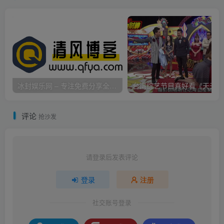
冰封娱乐网 – 专注免费分享全网优质资源,活动线报,实用软件,技术教程等内容标签
台
评论
抢沙发
请登录后发表评论
登录
注册
社交账号登录