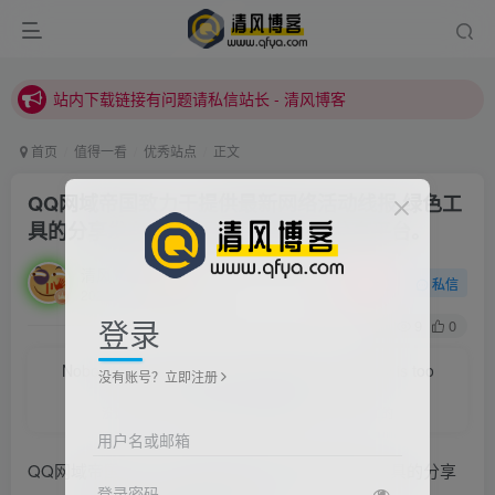
站内下载链接有问题请私信站长 - 清风博客
本站正式开启推广，具体查看个人中心。
站内下载链接有问题请私信站长 - 清风博客
首页
值得一看
优秀站点
正文
QQ网域帝国致力于提供最新网络活动线报,绿色工
具的分享发布,打造顶尖的网络免费分享平台。
清风
关注
私信
2022/2/23/ 21:28更新
登录
0
9
0
Nobody looks down on you because everybody is too
没有账号？立即注册
busy to look at you.
没谁瞧不起你，因为别人根本就没瞧你，大家都很忙的
用户名或邮箱
QQ网域帝国致力于提供最新网络活动线报,绿色工具的分享
登录密码