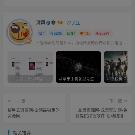
清风
关注
1
2235
37
135
269W+
不管你面对的是什么，为你所爱的而奋斗都会是值得的
ios手机设备详细插件平刷教程
从苹果手机各型号怎么越狱到怎么开科技完整教程
上一篇
下一篇
黎星云资源网-全网最稳定的
龙哥资源网-龙哥辅助网-免
资源网
费提供绿色软件-活动线报以
及其他-网络资源
相关推荐