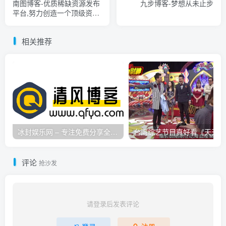
南图博客-优质稀缺资源发布
九步博客-梦想从未止步
平台,努力创造一个顶级资源
站
相关推荐
冰封娱乐网 – 专注免费分享全网优质资源,活动线报,实用软件,技术教程等内容标签
台
评论
抢沙发
请登录后发表评论