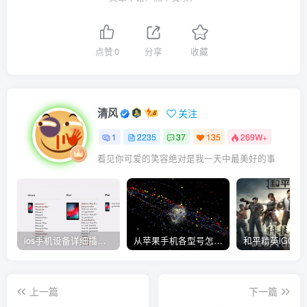
点赞
0
分享
收藏
清风
关注
1
2235
37
135
269W+
看见你可爱的笑容绝对是我一天中最美好的事
ios手机设备详细插件平刷教程
从苹果手机各型号怎么越狱到怎么开科技完整教程
上一篇
下一篇