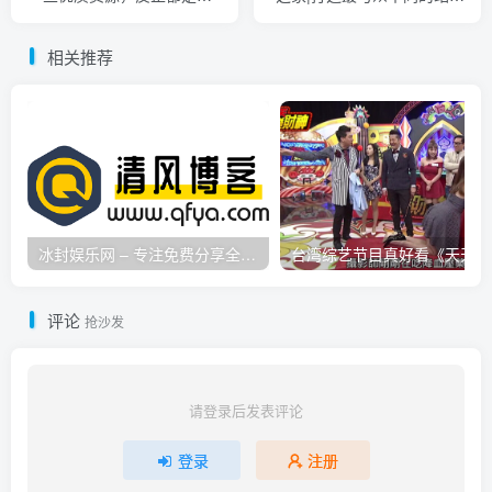
于网络那些资源
导航网|帆崽博客|以梦为马|
从零开始
相关推荐
冰封娱乐网 – 专注免费分享全网优质资源,活动线报,实用软件,技术教程等内容标签
台
评论
抢沙发
请登录后发表评论
登录
注册