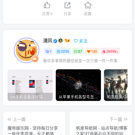
点赞
0
分享
收藏
清风
关注
1
2235
37
135
269W+
做许多事情的捷径就是一次只做一件一件事
ios手机设备详细插件平刷教程
从苹果手机各型号怎么越狱到怎么开科技完整教程
上一篇
下一篇
魔帝娱乐网 - 坚持每日分享
帆崽导航网 - 站点导航|博客
一些优质资源，反正都是关
之家|打造最与众不同的站点