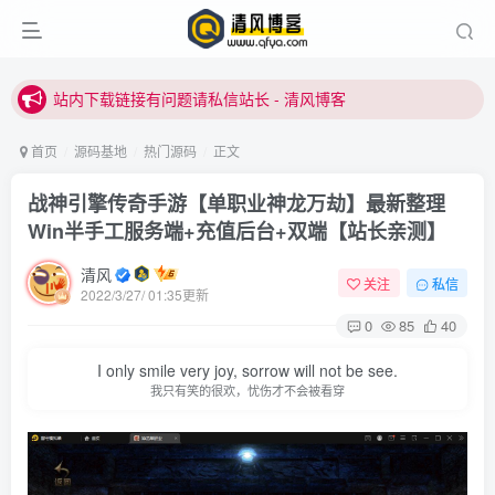
站内下载链接有问题请私信站长 - 清风博客
本站正式开启推广，具体查看个人中心。
站内下载链接有问题请私信站长 - 清风博客
首页
源码基地
热门源码
正文
战神引擎传奇手游【单职业神龙万劫】最新整理
Win半手工服务端+充值后台+双端【站长亲测】
清风
关注
私信
2022/3/27/ 01:35更新
登录
0
85
40
I only smile very joy, sorrow will not be see.
没有账号？立即注册
我只有笑的很欢，忧伤才不会被看穿
用户名或邮箱
登录密码