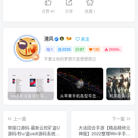
点赞
40
分享
收藏
1
清风
关注
1
2235
37
135
269W+
不要让你的梦想只是想想而已
ios手机设备详细插件平刷教程
从苹果手机各型号怎么越狱到怎么开科技完整教程
上一篇
下一篇
带接口源码-最新云挖矿盗U
大话回合手游【精品精修元
源码/秒u/盗usdt源码系统带
神版】2022整理Win半手工