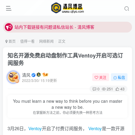
站内下载链接有问题请私信站长 - 清风博客
本站正式开启推广，具体查看个人中心。
站内下载链接有问题请私信站长 - 清风博客
首页
值得一看
网络新闻
正文
知名开源免费启动盘制作工具Ventoy开启可选订
阅服务
清风
关注
私信
2022/3/30/ 15:19更新
0
251
43
登录
You must learn a new way to think before you can master
没有账号？立即注册
a new way to be.
在掌握新方法之前，你必须要先换一种思考方法
用户名或邮箱
3月26日，
Ventoy
开启了付费订阅服务，
Ventoy
是一款开源
登录密码