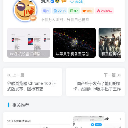
清风
关注
1
2235
37
135
269W+
不怕万人阻挡，只怕自己投降
ios手机设备详细插件平刷教程
从苹果手机各型号怎么越狱到怎么开科技完整教程
上一篇
下一篇
谷歌浏览器 Chrome 100 正
国产终于发布了能用的显
式版发布：图标有变
卡，然而Intel反手出了王炸
相关推荐