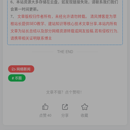
6、本站资源大多存储在云盘，如发现链接失效，请联系我们我们
会第一时间更新。
7、
文章版权归作者所有，未经允许请勿转载。 清风博客是为草
根站长提供SEO教学、建站知识等核心技术文章分享,本站内所有
文章为站长总结以及部分网络资源转载或网友投稿,若有侵权行为,
请携带相关证明联系博主
THE END
网络新闻
# 币圈
文章不错？点个赞呗！
点赞
40
分享
收藏