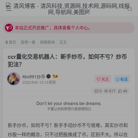
本站正式开启推广，具体查看个人中心。
站内下载链接有问题请私信站长 - 清风博客
本站正式开启推广，具体查看个人中心。
站内下载链接有问题请私信站长 - 清风博客
首页
值得一看
网络新闻
正文
ccr量化交易机器人：新手炒币，如何不亏？炒币
犯法？
kbx991炒币
关注
私信
2022/6/8/ 15:12更新
登录
0
517
40
Don’t let your dreams be dreams.
没有账号？立即注册
不要让你的梦想只是想想而已
用户名或邮箱
新手炒币，如何不亏？新手手动炒币不亏很难，其实炒币和
炒股一样的概念，只不过把股换成了币，区别不大。所以在
登录密码