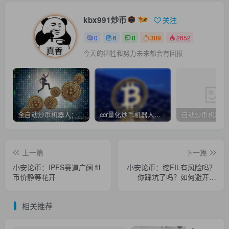
kbx991炒币
关注
0
6
0
309
2652
今天的牺牲和努力未来都会有回报
全自动炒币机器人：币圈投资，也是一个学习的过程
ccr量化炒币机器人：币圈小白炒币必须克服的五种心态
上一篇
下一篇
小安论币：IPFS赛道广阔 fil
小安论币：挖FIL有风险吗？
币价静等花开
你踩坑了吗？如何避开陷
阱？
相关推荐