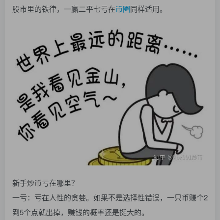
股市里的铁律，一赢二平七亏在
币圈
同样适用。
找回密码
|
免密登录
记住登录
登录
社交账号登录
QQ登录
码云登录
百度登录
使用社交账号登录即表示同意
隐私声明
新手炒币亏在哪里？
一亏：亏在人性的贪婪。如果不是选择性错误，一只币赚个2
到5个点就出掉，赚钱的概率还是挺大的。