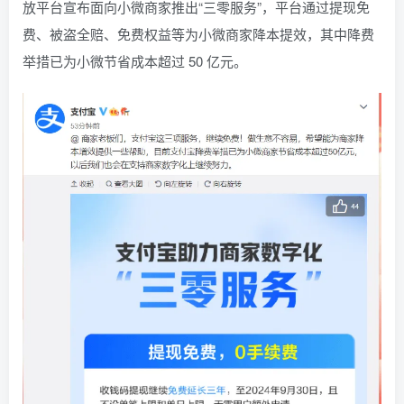
放平台宣布面向小微商家推出“三零服务”，平台通过提现免
找回密码
|
免密登录
记住登录
费、被盗全赔、免费权益等为小微商家降本提效，其中降费
举措已为小微节省成本超过 50 亿元。
登录
社交账号登录
QQ登录
码云登录
百度登录
使用社交账号登录即表示同意
隐私声明