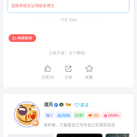
请携带相关证明联系博主
THE END
网络新闻
文章不错？点个赞呗！
点赞
63
分享
收藏
清风
关注
1
2235
37
135
269W+
有时候，只能靠自己书写自己的美好结局