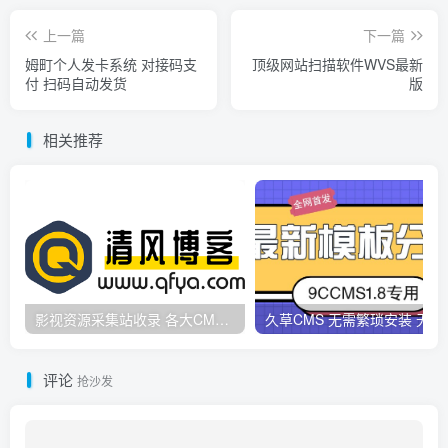
上一篇
下一篇
姆町个人发卡系统 对接码支
顶级网站扫描软件WVS最新
付 扫码自动发货
版
相关推荐
影视资源采集站收录 各大CMS采集资源站网址合集
久草CMS 无需繁琐安
评论
抢沙发