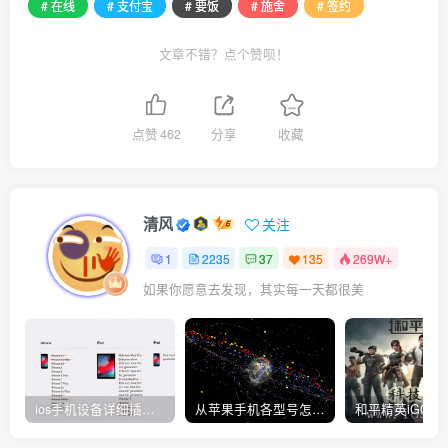
# 在线
# 支付宝
# 要饭
# 施舍
# 签约
文章不错？点个赞呗！
点赞
462
分享
收藏
清风
关注
1
2235
37
135
269W+
如果你愿意去发现，其实每一天都很美
ios手机设备详细插件平刷教程
从苹果手机各型号怎么越狱到怎么开科技完整教程