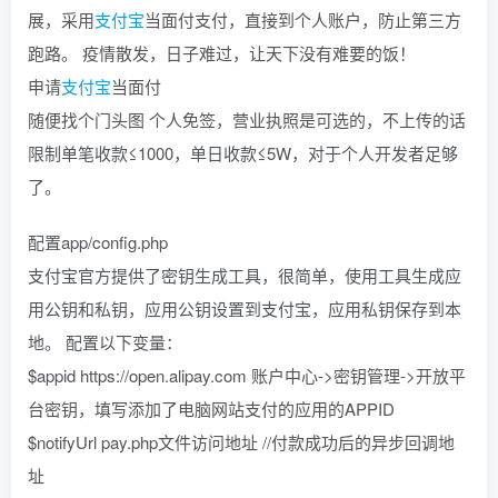
展，采用
支付宝
当面付支付，直接到个人账户，防止第三方
找回密码
|
免密登录
记住登录
跑路。 疫情散发，日子难过，让天下没有难要的饭！
申请
支付宝
当面付
登录
随便找个门头图 个人免签，营业执照是可选的，不上传的话
社交账号登录
限制单笔收款≤1000，单日收款≤5W，对于个人开发者足够
了。
QQ登录
码云登录
百度登录
配置app/config.php
使用社交账号登录即表示同意
隐私声明
支付宝官方提供了密钥生成工具，很简单，使用工具生成应
用公钥和私钥，应用公钥设置到支付宝，应用私钥保存到本
地。 配置以下变量：
$appid https://open.alipay.com 账户中心->密钥管理->开放平
台密钥，填写添加了电脑网站支付的应用的APPID
$notifyUrl pay.php文件访问地址 //付款成功后的异步回调地
址