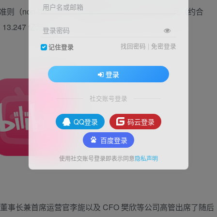
用户名或邮箱
则（non-GAAP），调整后的净亏损为 19.679 亿元（约合
3.247 亿元。
登录密码
找回密码
|
免密登录
记住登录
登录
社交账号登录
QQ登录
码云登录
百度登录
使用社交账号登录即表示同意
隐私声明
副董事长兼首席运营官李旎以及 CFO 樊欣等公司高管出席了随后