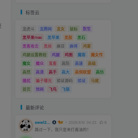
，
标签云
至
龙虎斗
龙腾网
龙女
鼠标
默笙
黑苹果mac
黑苹果
黑胶
黑石
黑客攻击
黑丝
麻豆
麻将
鸿蒙
鸡腿设置教程
鸡腿
鸡图
魔客
魔女传
魔女
魔众
鬼畜
高防
高速
高级
高然
高清
高手
高大
高佣联盟
高仿
骚扰
骗子曝光
验证源码
验证
马尾
首页
馆网
飞鸟
飞猫
最新评论
swwl2457
2026/8/6/ 04:23
0
路过一下，我只是来打酱油的！