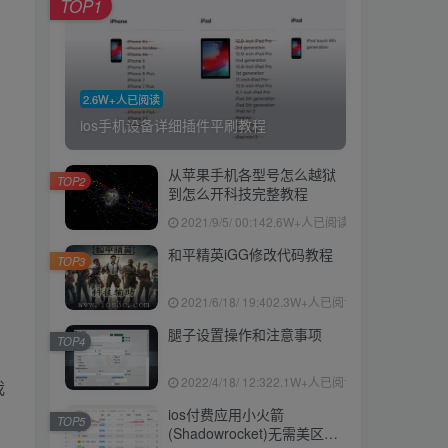
TOP1
2.6W+人已阅读
ios手机设备详细插件平刷教程
从苹果手机各型号怎么越狱
TOP2
到怎么开科技完整教程
2021/9/5/ 00:14
2.6W+人已阅读
和平精英iGG修改代码教程
TOP3
2021/6/18/ 19:40
2.3W+人已阅读
腿子设置操作和注意事项
TOP4
2022/4/18/ 12:32
2.1W+人已阅读
我
ios付费应用小火箭
TOP5
(Shadowrocket)无需美区苹