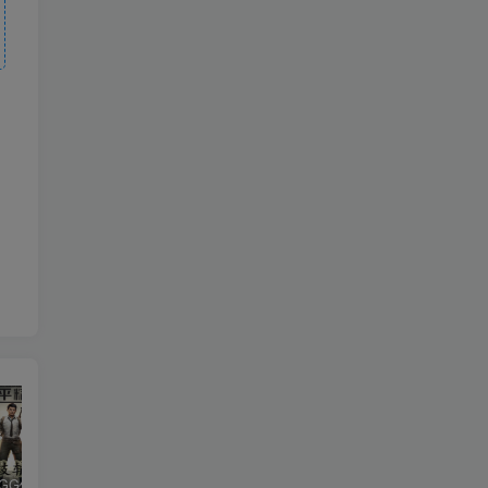
和平精英iGG修改代码教程
腿子设置操作和注意事项
ios付费应用小火箭(Shadowrocket)无需美区苹果ID下载安装教程