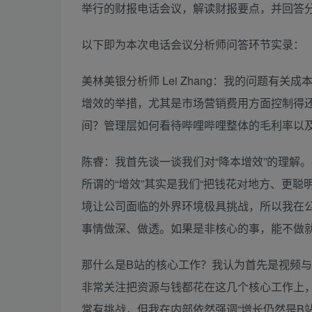
举行的财报电话会议，解读财报要点，并回答
以下即为本次电话会议分析师问答环节实录：
美林美银分析师 Lei Zhang：我的问题
增效的举措，尤其是市场营销费用方面控制得
间？管理层如何看待哔哩哔哩整体的毛利率以
陈睿：我首先谈一谈我们对“降本增效”的理解。我
所谓的“增效”其实是我们“把钱花对地方、更
境让公司面临的外界环境极具挑战，所以我在公
事情做深、做透。如果是非核心的事，能不做
那什么是B站的核心工作？我认为首先是视频
非常关注把资源与钱都花在这几个核心工作上
常有挑战，但我在内部依然强调“增长仍然是B