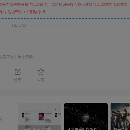
客是为草根站长提供SEO教学、建站知识等核心技术文章分享,本站内所有文章
行为,请携带相关证明联系博主
THE END
文章不错？点个赞呗！
1
分享
收藏
+
ios手机设备详细插件平刷教程
从苹果手机各型号怎么越狱到怎么开科技完整教程