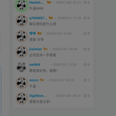
Hackzheng
2026/7/28/ 20:31
0
牛逼6666
q794565750
2026/6/3/ 17:18
0
解压密码是什么呀
哼哼
2026/4/29/ 10:04
0
感谢 分享
jisimian
2026/3/25/ 09:40
0
必须支持一手看看
swl904
2026/3/3/ 13:29
0
教程很好用，谢谢！
miccc
2026/2/20/ 06:36
1
牛逼
i5g29ave0m
2026/1/29/ 08:31
0
感谢大佬分享！