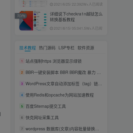
果ID下载安装教程
2021/6/25/ 22:39
2W+人已阅读
详细说下checkra1n越狱怎么
TOP6
转换基板教程
2021/8/15/ 05:04
1.5W+人已阅读
技术教程
热门源码
LSP专栏
软件资源
站点强制https 浏览器显示绿锁
1
BBR一键安装脚本 BBR BBR魔改 暴力 锐速(Lotsever)
2
WordPress文章自动添加标签（tag）链接变为内链
3
使用Redis和opcache为网站加速教程
4
百度Sitemap提交工具
5
和
快克网址采集工具
6
wordpress 数据库(文章)内容批量替换及删除修订版本的方法
7