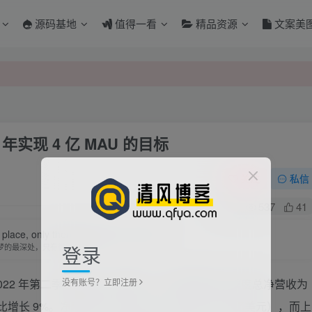
源码基地
值得一看
精品资源
文案美
 年实现 4 亿 MAU 的目标
关注
私信
0
537
41
ace, only then the smile is not tired.
登录
梦的最深处，只有微笑不累
没有账号？立即注册
日的 2022 年第二季度财报。财报显示，哔哩哔哩第二季度总净营收为
增长 9%。净亏损为 20.104 亿元（约合 3.002 亿美元），而上