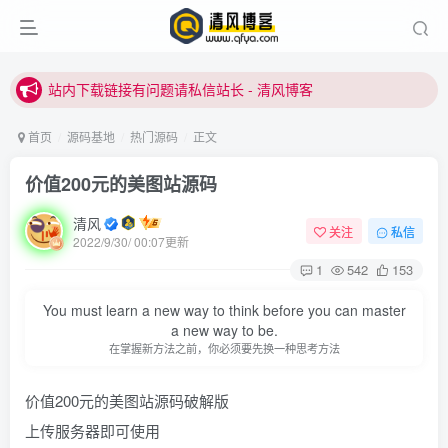
站内下载链接有问题请私信站长 - 清风博客
本站正式开启推广，具体查看个人中心。
站内下载链接有问题请私信站长 - 清风博客
首页
源码基地
热门源码
正文
价值200元的美图站源码
清风
关注
私信
2022/9/30/ 00:07更新
1
542
153
登录
You must learn a new way to think before you can master
a new way to be.
在掌握新方法之前，你必须要先换一种思考方法
没有账号？立即注册
价值200元的美图站源码破解版
用户名或邮箱
上传服务器即可使用
登录密码