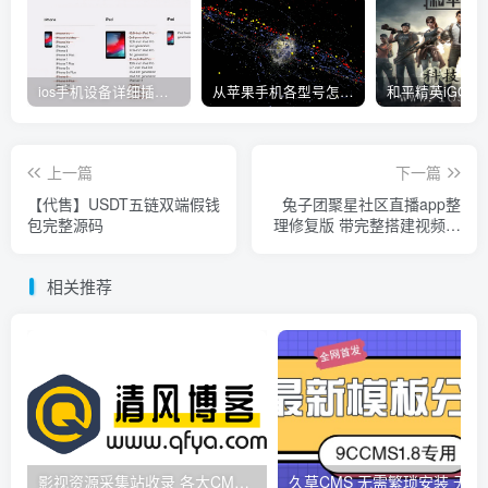
ios手机设备详细插件平刷教程
从苹果手机各型号怎么越狱到怎么开科技完整教程
上一篇
下一篇
【代售】USDT五链双端假钱
兔子团聚星社区直播app整
包完整源码
理修复版 带完整搭建视频教
程
相关推荐
影视资源采集站收录 各大CMS采集资源站网址合集
久草CMS 无需繁琐安