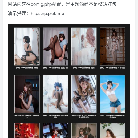
网站内容在config.php配置，是主题源码不是整站打包
找回密码
|
免密登录
记住登录
演示搭建：https://p.picb.me
登录
社交账号登录
QQ登录
码云登录
百度登录
使用社交账号登录即表示同意
隐私声明