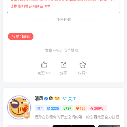
请携带相关证明联系博主
THE END
热门源码
文章不错？点个赞呗！
点赞
153
分享
收藏
1
清风
关注
1
2235
37
135
269W+
横跨在你和你的梦想之间的唯一的东西就是奋力拼搏