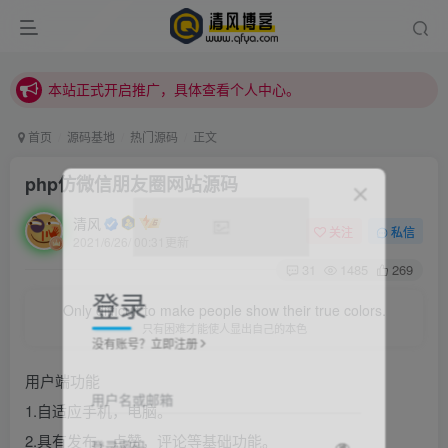
本站正式开启推广，具体查看个人中心。
站内下载链接有问题请私信站长 - 清风博客
本站正式开启推广，具体查看个人中心。
站内下载链接有问题请私信站长 - 清风博客
首页
源码基地
热门源码
正文
php仿微信朋友圈网站源码
清风
关注
私信
2021/6/26/ 00:31更新
31
1485
269
登录
Only difficult to make people show their true colors.
只有困难才能使人显出自己的本色
没有账号？立即注册
用户端功能
用户名或邮箱
1.自适应手机，电脑。
2.具有发布，点赞，评论等基础功能。
登录密码