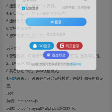
3.能登录注册，修改个人资料。
找回密码
|
免密登录
记住登录
4.有实名认证，显示不同的实名标志。
5.能修改头像。
登录
6.支持匿名发布。
社交账号登录
7.想不起来了过太久了。
QQ登录
码云登录
后台功能
1.管理说说，可进行审核，拉黑用户，置顶，删除等功能。
百度登录
2.用户管理功能，删除拉黑修改密码等功能。
使用社交账号登录即表示同意
隐私声明
3.实名认证审核，多种认证模式。
4.
网站
设置，可设置是否开启审核模式，网站标题等信息设
置。
环境
前端：html+css+js
后端：php5.4+mysql建议php5.5版本以下。