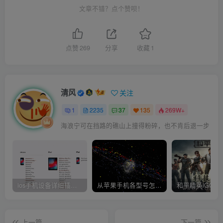
文章不错？点个赞呗！
点赞
269
分享
收藏
1
清风
关注
1
2235
37
135
269W+
海浪宁可在挡路的礁山上撞得粉碎，也不肯后退一步
ios手机设备详细插件平刷教程
从苹果手机各型号怎么越狱到怎么开科技完整教程
上一篇
下一篇