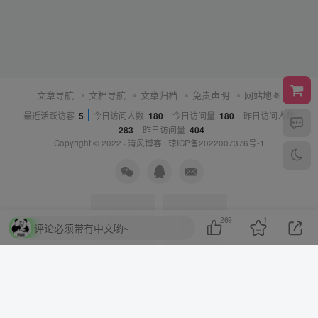
文章导航
文档导航
文章归档
免责声明
网站地图
最近活跃访客
5
今日访问人数
180
今日访问量
180
昨日访问人数
283
昨日访问量
404
Copyright © 2022 ·
清风博客
·
琼ICP备2022007376号-1
269
1
评论必须带有中文哟~
源码交流群
游戏科技群